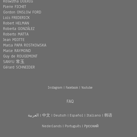
Roswitha DOERIG
Pierre FICHET
Gordon ONSLOW FORD
Loïs FREDERICK
Robert HELMAN
Roberta GONZÁLEZ
Roberto MATTA
Jean MIOTTE
Maria PAPA ROSTKOWSKA
Marie RAYMOND
Guy de ROUGEMONT
SANYU 常玉
Gérard SCHNEIDER
Instagram
|
Facebook
|
Youtube
FAQ
العربية
|
中文
|
Deutsch
|
Español
|
Italiano
|
韩语
Nederlands
|
Português
|
Pусский