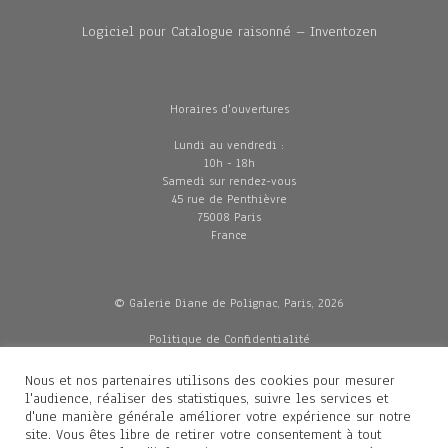
Logiciel pour Catalogue raisonné – Inventozen
Horaires d'ouvertures
Lundi au vendredi :
10h - 18h
Samedi sur rendez-vous
45 rue de Penthièvre
75008 Paris
France
© Galerie Diane de Polignac, Paris, 2026
Politique de Confidentialité
CGV
Mentions légales
Nous et nos partenaires utilisons des cookies pour mesurer
Livraisons
l'audience, réaliser des statistiques, suivre les services et
d'une manière générale améliorer votre expérience sur notre
site. Vous êtes libre de retirer votre consentement à tout