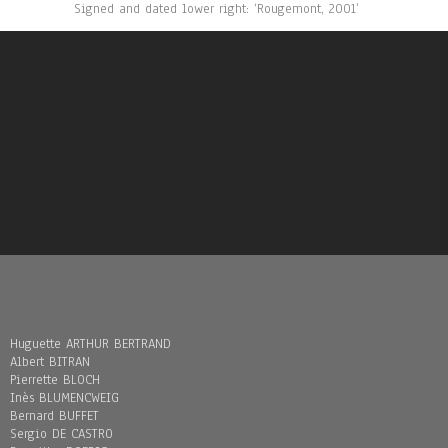
Signed and dated lower right: ‘Rougemont, 2001’
Huguette ARTHUR BERTRAND
Albert BITRAN
Pierrette BLOCH
Inès BLUMENCWEIG
Bernard BUFFET
Sergio DE CASTRO