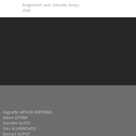
Rougemont avec Eduardo Arroyo,
2018
Huguette ARTHUR BERTRAND
Albert BITRAN
Pierrette BLOCH
Inès BLUMENCWEIG
Bernard BUFFET