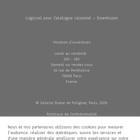
Logiciel pour Catalogue raisonné – Inventozen
Horaires d'ouvertures
Lundi au vendredi :
10h - 18h
Samedi sur rendez-vous
45 rue de Penthièvre
75008 Paris
France
© Galerie Diane de Polignac, Paris, 2026
Politique de Confidentialité
CGV
Mentions légales
Nous et nos partenaires utilisons des cookies pour mesurer
Livraisons
l'audience, réaliser des statistiques, suivre les services et
d'une manière générale améliorer votre expérience sur notre