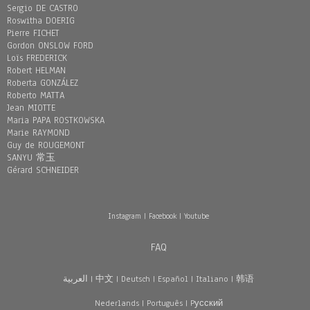
Sergio DE CASTRO
Roswitha DOERIG
Pierre FICHET
Gordon ONSLOW FORD
Loïs FREDERICK
Robert HELMAN
Roberta GONZÁLEZ
Roberto MATTA
Jean MIOTTE
Maria PAPA ROSTKOWSKA
Marie RAYMOND
Guy de ROUGEMONT
SANYU 常玉
Gérard SCHNEIDER
Instagram
|
Facebook
|
Youtube
FAQ
العربية
|
中文
|
Deutsch
|
Español
|
Italiano
|
韩语
Nederlands
|
Português
|
Pусский