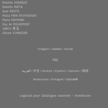
Roberta GONZÁLEZ
Roberto MATTA
Jean MIOTTE
Maria PAPA ROSTKOWSKA
Marie RAYMOND
Guy de ROUGEMONT
SANYU 常玉
Gérard SCHNEIDER
Instagram
|
Facebook
|
Youtube
FAQ
العربية
|
中文
|
Deutsch
|
Español
|
Italiano
|
韩语
Nederlands
|
Português
|
Pусский
Logiciel pour Catalogue raisonné – Inventozen