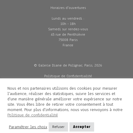
Horaires d'ouvertures
Lundi au vendredi :
10h - 18h
Samedi sur rendez-vous
45 rue de Penthièvre
75008 Paris
France
© Galerie Diane de Polignac, Paris, 2026
Politique de Confidentialité
CGV
Mentions légales
Nous et nos partenaires utilisons des cookies pour mesurer
Livraisons
l'audience, réaliser des statistiques, suivre les services et
d'une manière générale améliorer votre expérience sur notre
site. Vous êtes libre de retirer votre consentement à tout
moment. Pour plus d'informations, nous vous renvoyons à notre
Contacts
Politique de confidentialité
Diane de Polignac
Paramétrer les choix
Refuser
Accepter
Mathilde Gubanski