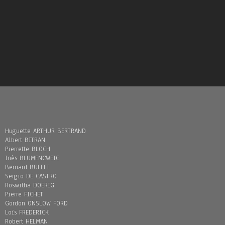
Huguette ARTHUR BERTRAND
Albert BITRAN
Pierrette BLOCH
Inès BLUMENCWEIG
Bernard BUFFET
Sergio DE CASTRO
Roswitha DOERIG
Pierre FICHET
Gordon ONSLOW FORD
Loïs FREDERICK
Robert HELMAN