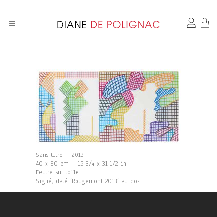
Sans titre – 2013
40 x 80 cm – 15 3/4 x 31 1/2 in.
Feutre sur toile
Signé, daté ‘Rougemont 2013’ au dos