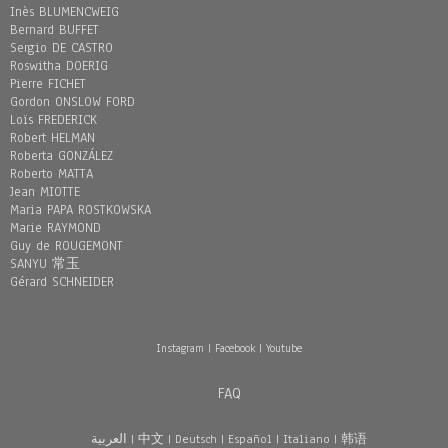
Inès BLUMENCWEIG
Bernard BUFFET
Sergio DE CASTRO
Roswitha DOERIG
Pierre FICHET
Gordon ONSLOW FORD
Loïs FREDERICK
Robert HELMAN
Roberta GONZÁLEZ
Roberto MATTA
Jean MIOTTE
Maria PAPA ROSTKOWSKA
Marie RAYMOND
Guy de ROUGEMONT
SANYU 常玉
Gérard SCHNEIDER
Instagram
|
Facebook
|
Youtube
FAQ
العربية
|
中文
|
Deutsch
|
Español
|
Italiano
|
韩语