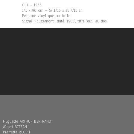
Oui – 1965
145 x 90 cm – 57 1/16 x 35 7/16 in.
Peinture vinylique sur toile
Signé ‘Rougemont’, daté ‘1965’, titré ‘oui’ au dos
Huguette ARTHUR BERTRAND
Albert BITRAN
Pierrette BLOCH