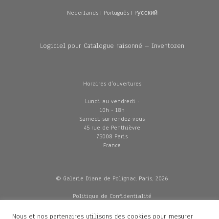
Nederlands
|
Português
|
Pусский
Logiciel pour Catalogue raisonné – Inventozen
Horaires d'ouvertures
Lundi au vendredi :
10h - 18h
Samedi sur rendez-vous
45 rue de Penthièvre
75008 Paris
France
© Galerie Diane de Polignac, Paris, 2026
Politique de Confidentialité
CGV
Mentions légales
Nous et nos partenaires utilisons des cookies pour mesurer