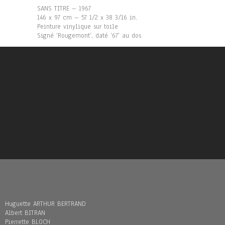
SANS TITRE – 1967
146 x 97 cm – 57 1/2 x 38 3/16 in.
Peinture vinylique sur toile
Signé ‘Rougemont’, daté ‘67’ au dos
Huguette ARTHUR BERTRAND
Albert BITRAN
Pierrette BLOCH