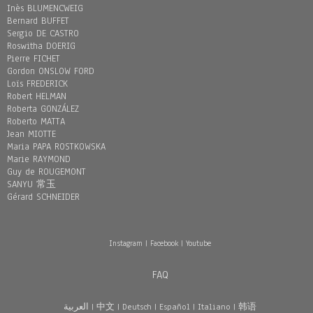
Inès BLUMENCWEIG
Bernard BUFFET
Sergio DE CASTRO
Roswitha DOERIG
Pierre FICHET
Gordon ONSLOW FORD
Loïs FREDERICK
Robert HELMAN
Roberta GONZÁLEZ
Roberto MATTA
Jean MIOTTE
Maria PAPA ROSTKOWSKA
Marie RAYMOND
Guy de ROUGEMONT
SANYU 常玉
Gérard SCHNEIDER
Instagram
|
Facebook
|
Youtube
FAQ
العربية
|
中文
|
Deutsch
|
Español
|
Italiano
|
韩语