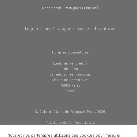
Nederlands
|
Português
|
Pусский
Logiciel pour Catalogue raisonné – Inventozen
Horaires d'ouvertures
Lundi au vendredi :
10h - 18h
Samedi sur rendez-vous
45 rue de Penthièvre
75008 Paris
France
© Galerie Diane de Polignac, Paris, 2026
Politique de Confidentialité
CGV
Mentions légales
Nous et nos partenaires utilisons des cookies pour mesurer