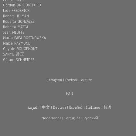
Gordon ONSLOW FORD
Loïs FREDERICK
Robert HELMAN
Roberta GONZÁLEZ
Roberto MATTA
Jean MIOTTE
Maria PAPA ROSTKOWSKA
Marie RAYMOND
Guy de ROUGEMONT
SANYU 常玉
Gérard SCHNEIDER
Instagram
|
Facebook
|
Youtube
FAQ
العربية
|
中文
|
Deutsch
|
Español
|
Italiano
|
韩语
Nederlands
|
Português
|
Pусский