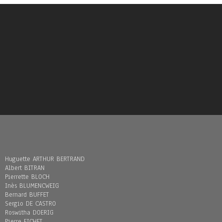
Huguette ARTHUR BERTRAND
Albert BITRAN
Pierrette BLOCH
Inès BLUMENCWEIG
Bernard BUFFET
Sergio DE CASTRO
Roswitha DOERIG
Pierre FICHET