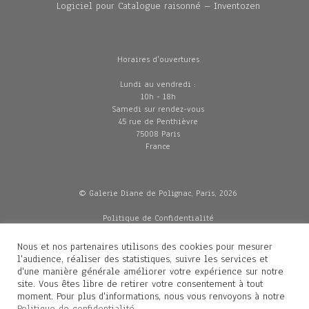
Logiciel pour Catalogue raisonné – Inventozen
Horaires d'ouvertures
Lundi au vendredi :
10h - 18h
Samedi sur rendez-vous
45 rue de Penthièvre
75008 Paris
France
© Galerie Diane de Polignac, Paris, 2026
Politique de Confidentialité
CGV
Mentions légales
Nous et nos partenaires utilisons des cookies pour mesurer
Livraisons
l'audience, réaliser des statistiques, suivre les services et
d'une manière générale améliorer votre expérience sur notre
site. Vous êtes libre de retirer votre consentement à tout
moment. Pour plus d'informations, nous vous renvoyons à notre
Contacts
Politique de confidentialité