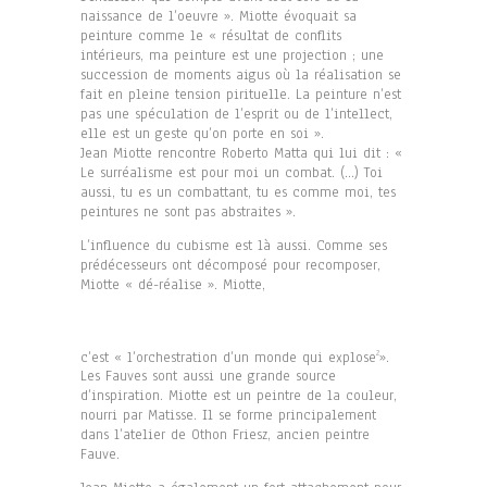
naissance de l’oeuvre ». Miotte évoquait sa
peinture comme le « résultat de conflits
intérieurs, ma peinture est une projection ; une
succession de moments aigus où la réalisation se
fait en pleine tension pirituelle. La peinture n’est
pas une spéculation de l’esprit ou de l’intellect,
elle est un geste qu’on porte en soi ».
Jean Miotte rencontre Roberto Matta qui lui dit : «
Le surréalisme est pour moi un combat. (…) Toi
aussi, tu es un combattant, tu es comme moi, tes
peintures ne sont pas abstraites ».
L’influence du cubisme est là aussi. Comme ses
prédécesseurs ont décomposé pour recomposer,
Miotte « dé-réalise ». Miotte,
c’est « l’orchestration d’un monde qui explose
».
2
Les Fauves sont aussi une grande source
d’inspiration. Miotte est un peintre de la couleur,
nourri par Matisse. Il se forme principalement
dans l’atelier de Othon Friesz, ancien peintre
Fauve.