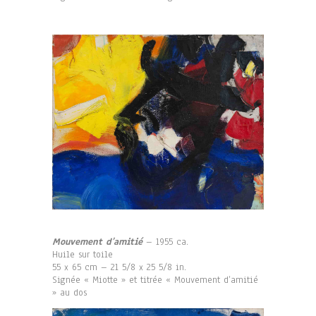
Mouvement d’amitié
– 1955 ca.
Huile sur toile
55 x 65 cm – 21 5/8 x 25 5/8 in.
Signée « Miotte » et titrée « Mouvement d’amitié
» au dos