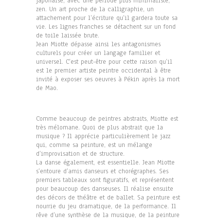
japonaise, avec une période plus minimaliste,
zen. Un art proche de la calligraphie, un
attachement pour l’écriture qu’il gardera toute sa
vie. Les lignes franches se détachent sur un fond
de toile laissée brute.
Jean Miotte dépasse ainsi les antagonismes
culturels pour créer un langage familier et
universel. C’est peut-être pour cette raison qu’il
est le premier artiste peintre occidental à être
invité à exposer ses oeuvres à Pékin après la mort
de Mao.
Comme beaucoup de peintres abstraits, Miotte est
très mélomane. Quoi de plus abstrait que la
musique ? Il apprécie particulièrement le jazz
qui, comme sa peinture, est un mélange
d’improvisation et de structure.
La danse également, est essentielle. Jean Miotte
s’entoure d’amis danseurs et chorégraphes. Ses
premiers tableaux sont figuratifs, et représentent
pour beaucoup des danseuses. Il réalise ensuite
des décors de théâtre et de ballet. Sa peinture est
nourrie du jeu dramatique, de la performance. Il
rêve d’une synthèse de la musique, de la peinture