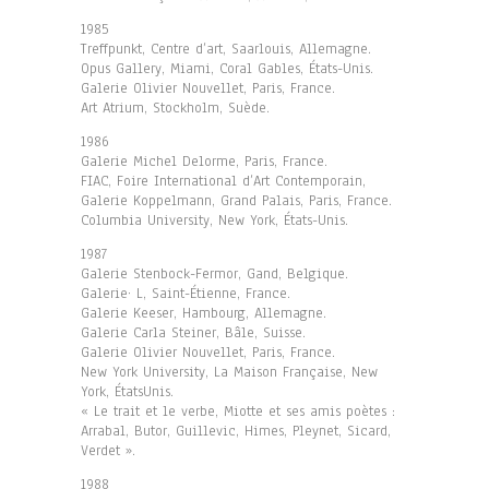
1985
Treffpunkt, Centre d’art, Saarlouis, Allemagne.
Opus Gallery, Miami, Coral Gables, États-Unis.
Galerie Olivier Nouvellet, Paris, France.
Art Atrium, Stockholm, Suède.
1986
Galerie Michel Delorme, Paris, France.
FIAC, Foire International d’Art Contemporain,
Galerie Koppelmann, Grand Palais, Paris, France.
Columbia University, New York, États-Unis.
1987
Galerie Stenbock-Fermor, Gand, Belgique.
Galerie· L, Saint-Étienne, France.
Galerie Keeser, Hambourg, Allemagne.
Galerie Carla Steiner, Bâle, Suisse.
Galerie Olivier Nouvellet, Paris, France.
New York University, La Maison Française, New
York, ÉtatsUnis.
« Le trait et le verbe, Miotte et ses amis poètes :
Arrabal, Butor, Guillevic, Himes, Pleynet, Sicard,
Verdet ».
1988