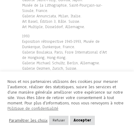
Galerie Saint-Polly, Gunrua, Japon.
Musée de la Lithographie, Saint-Pourçain-sur-
Sioule, France.
Galerie Annunciata, Milan, Italie.
Art Basel, Édition 3, Bâle. Suisse.
Art Multiple, Düsseldorf, Allemagne.
1993
Exposition rétrospective 1945-1993, Musée de
Dunkerque, Dunkerque, France.
Galerie Boulakia, Paris, Foire International d’Art
de Hongkong, Hong-Kong.
Galerie Michael Schultz, Berlin, Allemagne.
Galerie Oezmen, Zurich, Suisse.
Galerie Schoeneck, Bâle-Riehen, Suisse.
Nous et nos partenaires utilisons des cookies pour mesurer
1994
l'audience, réaliser des statistiques, suivre les services et
Musée des Cordeliers, Châteauroux, France.
d'une manière générale améliorer votre expérience sur notre
OEuvres graphiques, Musée Bertrand, Châteauroux,
site. Vous êtes libre de retirer votre consentement à tout
France.
moment. Pour plus d'informations, nous vous renvoyons à notre
Art Cologne 94, Cologne, Allemagne. (Chapel Art
Politique de confidentialité
Center, Cologne et Hambourg) : Jean Miotte : «
Black Paintings ».
Paramétrer les choix
Refuser
Accepter
Galerie Wild, Frankfort, Allemagne.
Galerie Arenthon, Paris, France.
Palais des Congrès et de la Culture, Le Mans,