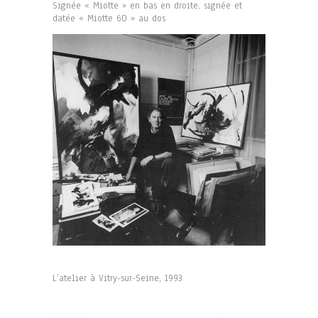
Signée « Miotte » en bas en droite, signée et
datée « Miotte 60 » au dos
L’atelier à Vitry-sur-Seine, 1993