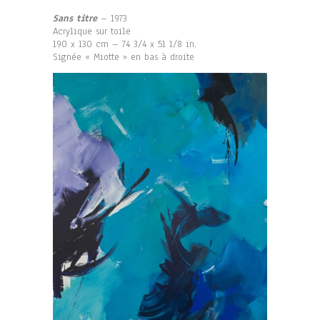
Sans titre
– 1973
Acrylique sur toile
190 x 130 cm – 74 3/4 x 51 1/8 in.
Signée « Miotte » en bas à droite