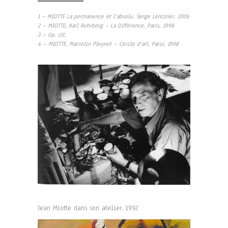
1 – MIOTTE La permanence et l’absolu, Serge Lenczner, 2006
2 – MIOTTE, Karl Ruhrberg – La Différence, Paris, 1998
3 – Op. cit.
4 – MIOTTE, Marcelin Pleynet – Cercle d’art, Paris, 1998
Jean Miotte dans son atelier, 1992