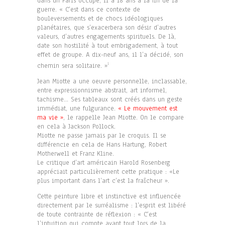
dans un Paris occupé, il a 18 ans à la fin de la
guerre. « C’est dans ce contexte de
bouleversements et de chocs idéologiques
planétaires, que s’exacerbera son désir d’autres
valeurs, d’autres engagements spirituels. De là,
date son hostilité à tout embrigadement, à tout
effet de groupe. A dix-neuf ans, il l’a décidé, son
chemin sera solitaire. »
1
Jean Miotte a une oeuvre personnelle, inclassable,
entre expressionnisme abstrait, art informel,
tachisme… Ses tableaux sont créés dans un geste
immédiat, une fulgurance.
« Le mouvement est
ma vie »
, le rappelle Jean Miotte. On le compare
en cela à Jackson Pollock.
Miotte ne passe jamais par le croquis. Il se
différencie en cela de Hans Hartung, Robert
Motherwell et Franz Kline.
Le critique d’art américain Harold Rosenberg
appréciait particulièrement cette pratique : «Le
plus important dans l’art c’est la fraîcheur ».
Cette peinture libre et instinctive est influencée
directement par le surréalisme : l’esprit est libéré
de toute contrainte de réflexion : « C’est
l’intuition qui compte avant tout lors de la