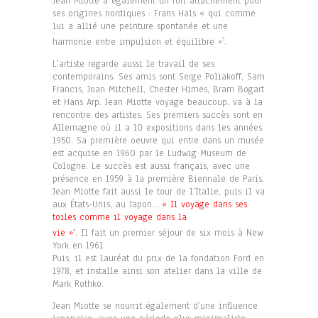
Jean Miotte a également un fort attachement pour
ses origines nordiques : Frans Hals « qui comme
lui a allié une peinture spontanée et une
harmonie entre impulsion et équilibre »
.
3
L’artiste regarde aussi le travail de ses
contemporains. Ses amis sont Serge Poliakoff, Sam
Francis, Joan Mitchell, Chester Himes, Bram Bogart
et Hans Arp. Jean Miotte voyage beaucoup, va à la
rencontre des artistes. Ses premiers succès sont en
Allemagne où il a 10 expositions dans les années
1950. Sa première oeuvre qui entre dans un musée
est acquise en 1960 par le Ludwig Museum de
Cologne. Le succès est aussi français, avec une
présence en 1959 à la première Biennale de Paris.
Jean Miotte fait aussi le tour de l’Italie, puis il va
aux États-Unis, au Japon…
« Il voyage dans ses
toiles comme il voyage dans la
vie »
. Il fait un premier séjour de six mois à New
4
York en 1961.
Puis, il est lauréat du prix de la fondation Ford en
1978, et installe ainsi son atelier dans la ville de
Mark Rothko.
Jean Miotte se nourrit également d’une influence