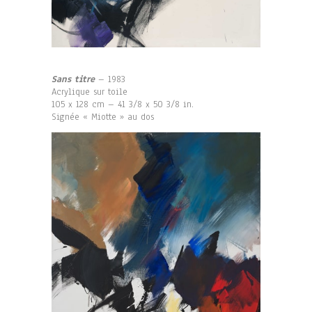
Sans titre
– 1983
Acrylique sur toile
105 x 128 cm – 41 3/8 x 50 3/8 in.
Signée « Miotte » au dos