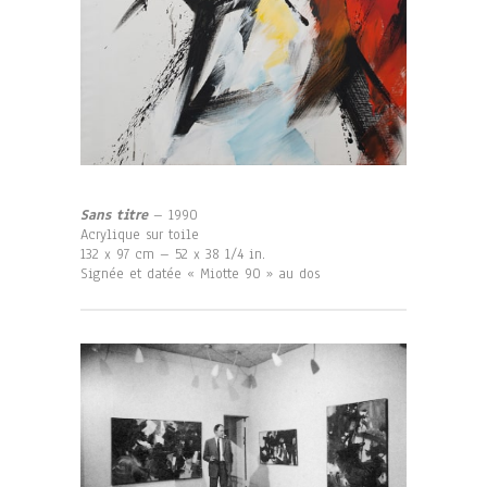
Sans titre
– 1990
Acrylique sur toile
132 x 97 cm – 52 x 38 1/4 in.
Signée et datée « Miotte 90 » au dos