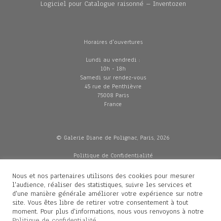
Logiciel pour Catalogue raisonné – Inventozen
Horaires d'ouvertures
Lundi au vendredi :
10h - 18h
Samedi sur rendez-vous
45 rue de Penthièvre
75008 Paris
France
© Galerie Diane de Polignac, Paris, 2026
Politique de Confidentialité
CGV
Mentions légales
Nous et nos partenaires utilisons des cookies pour mesurer
Livraisons
l'audience, réaliser des statistiques, suivre les services et
d'une manière générale améliorer votre expérience sur notre
site. Vous êtes libre de retirer votre consentement à tout
moment. Pour plus d'informations, nous vous renvoyons à notre
Contacts
Politique de confidentialité