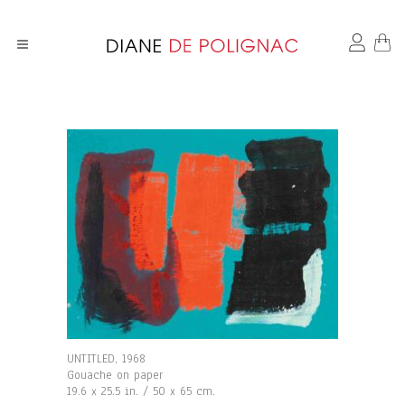
UNTITLED, 1968
Gouache on paper
19.6 x 25.5 in. / 50 x 65 cm.