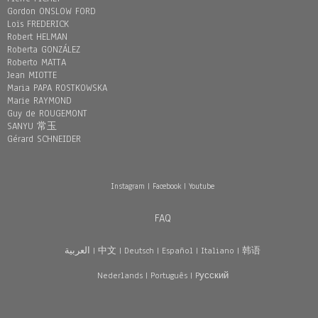
Gordon ONSLOW FORD
Loïs FREDERICK
Robert HELMAN
Roberta GONZÁLEZ
Roberto MATTA
Jean MIOTTE
Maria PAPA ROSTKOWSKA
Marie RAYMOND
Guy de ROUGEMONT
SANYU 常玉
Gérard SCHNEIDER
Instagram
|
Facebook
|
Youtube
FAQ
العربية
|
中文
|
Deutsch
|
Español
|
Italiano
|
韩语
Nederlands
|
Português
|
Pусский