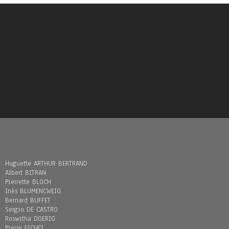
Huguette ARTHUR BERTRAND
Albert BITRAN
Pierrette BLOCH
Inès BLUMENCWEIG
Bernard BUFFET
Sergio DE CASTRO
Roswitha DOERIG
Pierre FICHET