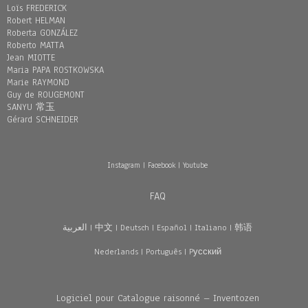
Loïs FREDERICK
Robert HELMAN
Roberta GONZÁLEZ
Roberto MATTA
Jean MIOTTE
Maria PAPA ROSTKOWSKA
Marie RAYMOND
Guy de ROUGEMONT
SANYU 常玉
Gérard SCHNEIDER
Instagram
|
Facebook
|
Youtube
FAQ
العربية
|
中文
|
Deutsch
|
Español
|
Italiano
|
韩语
Nederlands
|
Português
|
Pусский
Logiciel pour Catalogue raisonné – Inventozen