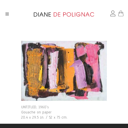
UNTITLED, 1960’s
Gouache on paper
20.4 x 29.5 in. / 52 x 75 cm.