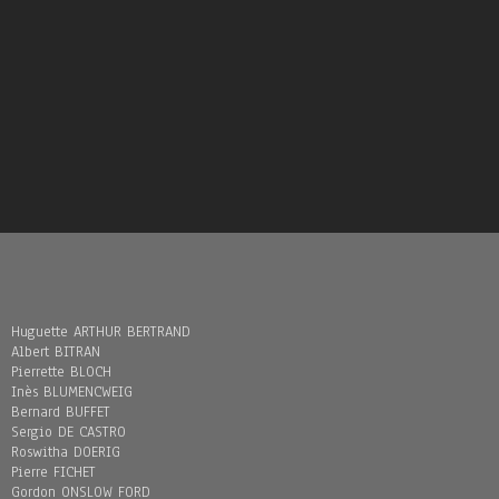
Huguette ARTHUR BERTRAND
Albert BITRAN
Pierrette BLOCH
Inès BLUMENCWEIG
Bernard BUFFET
Sergio DE CASTRO
Roswitha DOERIG
Pierre FICHET
Gordon ONSLOW FORD