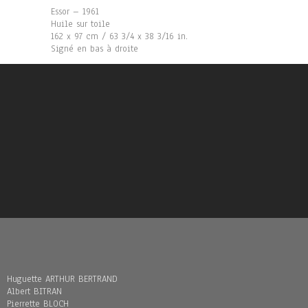
Essor – 1961
Huile sur toile
162 x 97 cm / 63 3/4 x 38 3/16 in.
Signé en bas à droite
Huguette ARTHUR BERTRAND
Albert BITRAN
Pierrette BLOCH