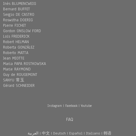
Inès BLUMENCWEIG
Bernard BUFFET
Sergio DE CASTRO
Roswitha DOERIG
Pierre FICHET
Gordon ONSLOW FORD
Loïs FREDERICK
Robert HELMAN
Roberta GONZÁLEZ
Roberto MATTA
Jean MIOTTE
Maria PAPA ROSTKOWSKA
Marie RAYMOND
Guy de ROUGEMONT
SANYU 常玉
Gérard SCHNEIDER
Instagram
|
Facebook
|
Youtube
FAQ
العربية
|
中文
|
Deutsch
|
Español
|
Italiano
|
韩语