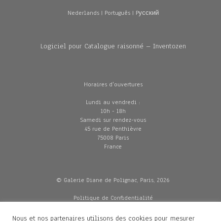
Nederlands
|
Português
|
Pусский
Logiciel pour Catalogue raisonné – Inventozen
Horaires d'ouvertures
Lundi au vendredi :
10h - 18h
Samedi sur rendez-vous
45 rue de Penthièvre
75008 Paris
France
© Galerie Diane de Polignac, Paris, 2026
Politique de Confidentialité
CGV
Mentions légales
Nous et nos partenaires utilisons des cookies pour mesurer