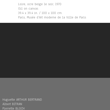
Loire, ocre beige le soir, 1970
Oil on canvas
39.4 x 39.4 in. / 100 x 100 cm.
Paris, Musée d’Art moderne de la Ville de Paris
Huguette ARTHUR BERTRAND
Albert BITRAN
Pierrette BLOCH