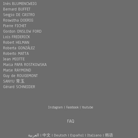
Inès BLUMENCWEIG
Bernard BUFFET
Sergio DE CASTRO
Roswitha DOERIG
Pierre FICHET
Gordon ONSLOW FORD
Loïs FREDERICK
Robert HELMAN
Roberta GONZÁLEZ
Roberto MATTA
Jean MIOTTE
Maria PAPA ROSTKOWSKA
Marie RAYMOND
Guy de ROUGEMONT
SANYU 常玉
Gérard SCHNEIDER
Instagram
|
Facebook
|
Youtube
FAQ
العربية
|
中文
|
Deutsch
|
Español
|
Italiano
|
韩语