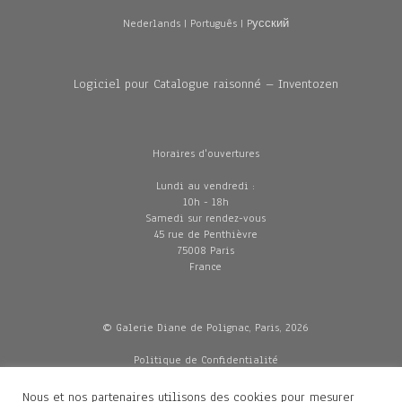
Nederlands
|
Português
|
Pусский
Logiciel pour Catalogue raisonné – Inventozen
Horaires d'ouvertures
Lundi au vendredi :
10h - 18h
Samedi sur rendez-vous
45 rue de Penthièvre
75008 Paris
France
© Galerie Diane de Polignac, Paris, 2026
Politique de Confidentialité
CGV
Mentions légales
Nous et nos partenaires utilisons des cookies pour mesurer