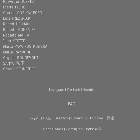
Roswitha DOERIG
Pierre FICHET
Gordon ONSLOW FORD
Loïs FREDERICK
Robert HELMAN
Roberta GONZÁLEZ
Roberto MATTA
Jean MIOTTE
Maria PAPA ROSTKOWSKA
Marie RAYMOND
Guy de ROUGEMONT
SANYU 常玉
Gérard SCHNEIDER
Instagram
|
Facebook
|
Youtube
FAQ
العربية
|
中文
|
Deutsch
|
Español
|
Italiano
|
韩语
Nederlands
|
Português
|
Pусский