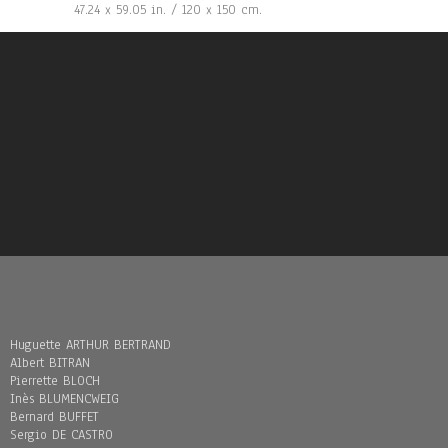
47.24 x 59.05 in. / 120 x 150 cm.
Huguette ARTHUR BERTRAND
Albert BITRAN
Pierrette BLOCH
Inès BLUMENCWEIG
Bernard BUFFET
Sergio DE CASTRO