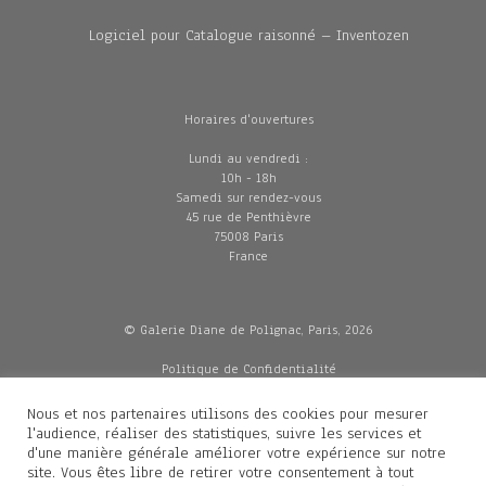
Logiciel pour Catalogue raisonné – Inventozen
Horaires d'ouvertures
Lundi au vendredi :
10h - 18h
Samedi sur rendez-vous
45 rue de Penthièvre
75008 Paris
France
© Galerie Diane de Polignac, Paris, 2026
Politique de Confidentialité
CGV
Mentions légales
Nous et nos partenaires utilisons des cookies pour mesurer
Livraisons
l'audience, réaliser des statistiques, suivre les services et
d'une manière générale améliorer votre expérience sur notre
site. Vous êtes libre de retirer votre consentement à tout