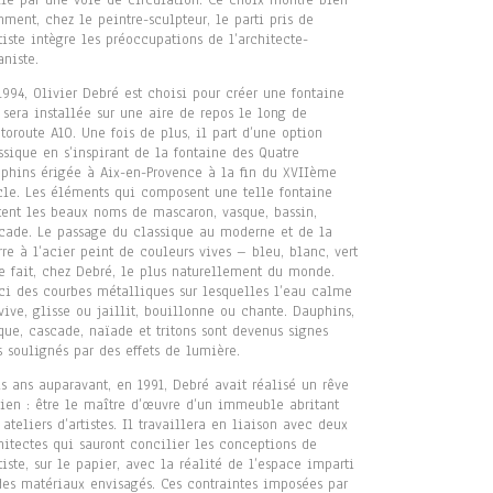
lle par une voie de circulation. Ce choix montre bien
ment, chez le peintre-sculpteur, le parti pris de
rtiste intègre les préoccupations de l’architecte-
aniste.
1994, Olivier Debré est choisi pour créer une fontaine
 sera installée sur une aire de repos le long de
utoroute A10. Une fois de plus, il part d’une option
ssique en s’inspirant de la fontaine des Quatre
phins érigée à Aix-en-Provence à la fin du XVIIème
cle. Les éléments qui composent une telle fontaine
tent les beaux noms de mascaron, vasque, bassin,
cade. Le passage du classique au moderne et de la
rre à l’acier peint de couleurs vives – bleu, blanc, vert
e fait, chez Debré, le plus naturellement du monde.
ci des courbes métalliques sur lesquelles l’eau calme
vive, glisse ou jaillit, bouillonne ou chante. Dauphins,
que, cascade, naïade et tritons sont devenus signes
s soulignés par des effets de lumière.
is ans auparavant, en 1991, Debré avait réalisé un rêve
ien : être le maître d’œuvre d’un immeuble abritant
 ateliers d’artistes. Il travaillera en liaison avec deux
hitectes qui sauront concilier les conceptions de
rtiste, sur le papier, avec la réalité de l’espace imparti
des matériaux envisagés. Ces contraintes imposées par