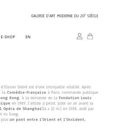
GALERIE D’ART MODERNE DU 20
SIÈCLE
E
E-SHOP
EN
d’Olivier Debré est d’une incroyable vitalité. Après
e la
Comédie-Française
à Paris, commande publique
Hong Kong
, à la demande de la
Fondation Louis
sique
en 1989, l’artiste a peint, juste un an avant sa
l Opéra de Shanghai
(14 x 22 m.) en 1998, aidé par
et Xu Jiang.
e plus
un pont entre l’Orient et l’Occident.