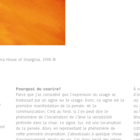
pera House of Shanghai, 1998 ©
Pourquoi du sourire?
À v
Parce que j’ai considéré que l’expression du visage se
d’i
traduisait par un signe sur le visage. Donc, ce signe est la
sur
n
première manifestation de la pensée, de la
ou 
communication. C’est au fond, si l’on peut dire le
au 
phénomène de l’incarnation de l’âme la sensibilité
Jér
profonde dans la chair. Le signe, lui, est une incarnation
d’é
bré
de la pensée. Alors, en représentant le phénomène de
cri
cette première incarnation, j’aboutissais à quelque chose
sig
d’excessivement absolu en soi. J’ai donc peint des signes
cor