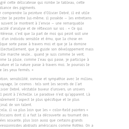
gré cette délicatesse qui nimbe le tableau, cette
adiance des pigments.
r comprendre la peinture d’Olivier Debré, il est utile
citer le peintre lui-même; il possède – les entretiens
 suivent le montrent à l’envie – une remarquable
acité d’analyse et de réflexion sur soi : « Ce qui
ntéresse, c’est que la part de moi qui peint soit une
t d’un individu sensible et ému, que la chose en
lque sorte passe à travers moi et que je la domine
ellectuellement, que je guide son développement mais
elle marche seule… quand je suis comme le vent,
me la pluie, comme l’eau qui passe, je participe à
nature et la nature passe à travers moi. Je pourrais le
re les yeux fermés. »
tion, sensibilité, osmose et sympathie avec le milieu,
paysage, le cosmos : tels sont les secrets de l’art
livier Debré, véritable buveur d’univers, un univers
il peint à l’échelle. Le paradoxe n’est qu’apparent. Là
 sûrement l’aspect le plus spécifique et le plus
ginal de son talent.
cela, il va plus loin que les « color-field painters »
ricains dont il a fait la découverte au tournant des
ées soixante; plus loin aussi que certains grands
ressionnistes abstraits américains comme Rothko. On a