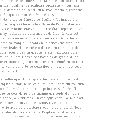
ne forme de peinture sculpturale que l’on pourrait tout
si bien qualifier de sculpture picturale ». Pour rester
s le domaine de la sculpture monumentale, revenons
’obélisque de Montréal évoqué plus haut.
« Mémorial du Général de Gaulle » fut inauguré en
2 par Jacques Chirac, alors Maire de Paris. Debré avait
isi cette forme classique comme étant représentative
ne symbolique de puissance et de liberté. Mais cet
lisque-là ne ressemble à aucun autre. Debré lui a
rimé sa marque. D’abord en le concevant avec une
te verticale et une arête oblique ; ensuite en le dotant
trois faces unies, la quatrième étant sculptée puis
aillée, au cœur des blocs bosselés de granit, d’une
te et profonde griffure dont le bleu cérulé en pourrait
e la veine battante de cette flèche mesurant dix-sept
res de haut.
ffet esthétique du partage entre lisse et rugueux est
arquable. Mais le souci du sculpteur s’est affirmé autre
ore il a voulu que la paroi peinte et sculptée fût
cée du côté du parc Lafontaine qui borde d’un côté
splanade, ouvrant ainsi un dialogue entre l’œuvre d’art
les arbres, tandis que les parois lisses sont en
monie avec l’architecture moderne de l’hôpital Notre-
e situé de l’autre côté de l’esplanade, et séparé