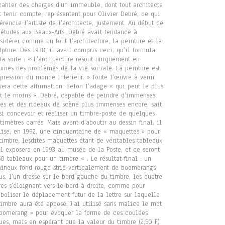
cahier des charges d’un immeuble, dont tout architecte
t tenir compte, représentent pour Olivier Debré, ce qui
férencie l’artiste de l’architecte, justement. Au début de
 études aux Beaux-Arts, Debré avait tendance à
sidérer comme un tout l’architecture, la peinture et la
lpture. Dès 1938, il avait compris ceci, qu’il formula
la sorte : « L’architecture résout uniquement en
umes des problèmes de la vie sociale. La peinture est
xpression du monde intérieur. » Toute l’œuvre à venir
yera cette affirmation. Selon l’adage « qui peut le plus
t le moins », Debré, capable de peindre d’immenses
les et des rideaux de scène plus immenses encore, sait
si concevoir et réaliser un timbre-poste de quelques
timètres carrés. Mais avant d’aboutir au dessin final, il
lise, en 1992, une cinquantaine de « maquettes » pour
timbre, lesdites maquettes étant de véritables tableaux
il exposera en 1993 au musée de la Poste, et ce seront
0 tableaux pour un timbre « . Le résultat final : un
ineux fond rouge strié verticalement de boomerangs
us, l’un dressé sur le bord gauche du timbre, les quatre
res s’éloignant vers le bord à droite, comme pour
boliser le déplacement futur de la lettre sur laquelle
timbre aura été apposé. J’ai utilisé sans malice le mot
oomerang » pour évoquer la forme de ces coulées
ues, mais en espérant que la valeur du timbre (2,50 F)