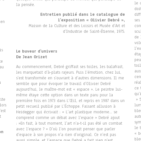
le 
la pensée.
doi
Entretien publié dans le catalogue de
dif
l’exposition « Olivier Debré »,
ses
 en
Maison de la Culture et des Loisirs et Musée d’Art et
con
d’Industrie de Saint-Étienne, 1975.
scu
de 
vol
l’e
is
Le buveur d’univers
éta
De Jean Orizet
peu
te
toi
Au commencement, Debré griffait ses toiles, les balafrait,
au
aus
les marquetait d’à-plats rajeurs. Puis l’émotion, chez lui,
cen
s’est transformée en s’ouvrant à d’autres dimensions. Il me
s
réa
semble que pour évoquer le travail d’Olivier Debré
ce 
aujourd’hui, le maître-mot est « espace ». Le peintre lui-
qu’
même étaye cette option dans un texte paru pour la
vite
» 5
première fois en 1973 dans L’Œil, et repris en 1987 dans un
lors
lum
petit recueil publié par L’Échoppe. Faisant allusion à
’est
ble
Heidegger qui écrivait : « L’art plastique moderne… se
t
aut
comprend comme un débat avec l’espace » Debré ajout
sym
: »En fait, à tout moment, l’art n’a-t-il pas été un combat
le 
avec l’espace ? » D’où l’on pourrait penser que parler
on
« b
d’espace à son propos n’a rien d’original. Ce n’est pas
ble
aussi simple, et l’espace que Debré a fait sien n‘est