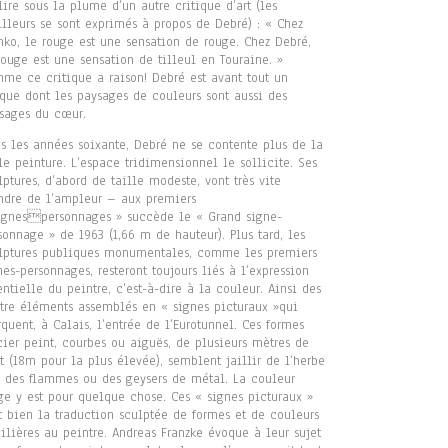
lire sous la plume d’un autre critique d’art (les
lleurs se sont exprimés à propos de Debré) : « Chez
hko, le rouge est une sensation de rouge. Chez Debré,
rouge est une sensation de tilleul en Touraine. »
me ce critique a raison! Debré est avant tout un
ique dont les paysages de couleurs sont aussi des
sages du cœur.
s les années soixante, Debré ne se contente plus de la
le peinture. L’espace tridimensionnel le sollicite. Ses
lptures, d’abord de taille modeste, vont très vite
ndre de l’ampleur – aux premiers
ignespersonnages » succède le « Grand signe-
sonnage » de 1963 (1,66 m de hauteur). Plus tard, les
lptures publiques monumentales, comme les premiers
nes-personnages, resteront toujours liés à l’expression
entielle du peintre, c’est-à-dire à la couleur. Ainsi des
tre éléments assemblés en « signes picturaux »qui
quent, à Calais, l’entrée de l’Eurotunnel. Ces formes
cier peint, courbes ou aiguës, de plusieurs mètres de
t (18m pour la plus élevée), semblent jaillir de l’herbe
s des flammes ou des geysers de métal. La couleur
ge y est pour quelque chose. Ces « signes picturaux »
t bien la traduction sculptée de formes et de couleurs
ilières au peintre. Andreas Franzke évoque à leur sujet