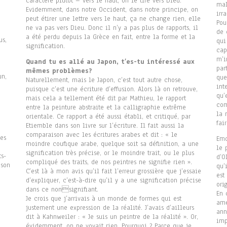
caractère plutôt – vers le haut, on le tire vers Dieu.
mal
Evidemment, dans notre Occident, dans notre principe, on
irr
peut étirer une lettre vers le haut, ça ne change rien, elle
Pou
ne va pas vers Dieu. Donc il n’y a pas plus de rapports, il
de 
a été perdu depuis la Grèce en fait, entre la forme et la
us,
qui
signification.
cap
m’i
Quand tu es allé au Japon, t’es-tu intéressé aux
par
mêmes problèmes?
un,
que
Naturellement, mais le Japon, c’est tout autre chose,
int
puisque c’est une écriture d’effusion. Alors là on retrouve,
qu’
mais cela a tellement été dit par Mathieu, le rapport
com
entre la peinture abstraite et la calligraphie extrême
la 
orientale. Ce rapport a été aussi établi, et critiqué, par
fai
Etiemble dans son livre sur l’écriture. Il fait aussi la
comparaison avec les écritures arabes et dit : « le
les
Emo
moindre coufique arabe, quelque soit sa définition, a une
le 
signification très précise, or le moindre trait, ou le plus
ts-
d’O
compliqué des traits, de nos peintres ne signifie rien ».
 son
qu’
C’est là à mon avis qu’il fait l’erreur grossière que j’essaie
est
d’expliquer, c’est-à-dire qu’il y a une signification précise
ori
dans ce nonsignifiant.
En 
Je crois que j’arrivais à un monde de formes qui est
amé
justement une expression de la réalité. J’avais d’ailleurs
ann
dit à Kahnweiler : « Je suis un peintre de la réalité ». Or,
imp
évidemment, on ne voyait rien. Pourquoi ? Parce que je