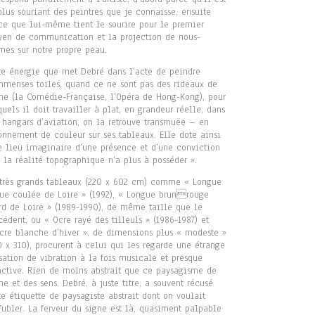
plus souriant des peintres que je connaisse, ensuite
ce que lui-même tient le sourire pour le premier
en de communication et la projection de nous-
es sur notre propre peau.
te énergie que met Debré dans l’acte de peindre
mmenses toiles, quand ce ne sont pas des rideaux de
ne (la Comédie-Française, l’Opéra de Hong-Kong), pour
quels il doit travailler à plat, en grandeur réelle, dans
 hangars d’aviation, on la retrouve transmuée – en
onnement de couleur sur ses tableaux. Elle dote ainsi
e lieu imaginaire d’une présence et d’une conviction
 la réalité topographique n’a plus à posséder ».
très grands tableaux (220 x 602 cm) comme « Longue
ue coulée de Loire » (1992), « Longue brunrouge
rd de Loire » (1989-1990), de même taille que le
cédent, ou « Ocre rayé des tilleuls » (1986-1987) et
cre blanche d’hiver », de dimensions plus « modeste »
0 x 310), procurent à celui qui les regarde une étrange
sation de vibration à la fois musicale et presque
active. Rien de moins abstrait que ce paysagisme de
me et des sens. Debré, à juste titre, a souvent récusé
te étiquette de paysagiste abstrait dont on voulait
ffubler. La ferveur du signe est là, quasiment palpable