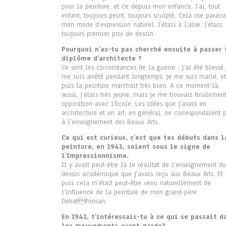
pour la peinture, et ce depuis mon enfance. J’ai, tout
enfant, toujours peint, toujours sculpté. Cela me paraiss
mon mode d’expression naturel. J’étais à l’aise, j’étais
toujours premier prix de dessin.
Pourquoi n’as-tu pas cherché ensuite à passer 
diplôme d’architecte ?
Ce sont les circonstances de la guerre : j’ai été blessé,
me suis arrêté pendant longtemps, je me suis marié, et
puis la peinture marchait très bien. A ce moment-là,
aussi, j’étais très jeune, mais je me trouvais finalemen
opposition avec l’Ecole. Les idées que j’avais en
architecture et en art, en général, ne correspondaient 
à l’enseignement des Beaux Arts.
Ce qui est curieux, c’est que tes débuts dans l
peinture, en 1941, soient sous le signe de
l’Impressionnisme.
Il y avait peut-être là le résultat de l’enseignement du
dessin académique que j’avais reçu aux Beaux Arts. Et
puis cela m’était peut-être venu naturellement de
l’influence de la peinture de mon grand-père
DebatPonsan.
En I941, t’intéressais-tu à ce qui se passait d