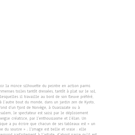
oir la mince silhouette du peintre en action parmi
mmenses toiles tantôt dressées, tantôt à plat sur le sol,
 lesquelles il travaille au bord de son fleuve préféré,
à l’autre bout du monde, dans un jardin zen de Kyoto,
fond d’un fjord de Norvège, à Ouarzazate ou à
usalem, le spectateur est saisi par le déploiement
nergie créatrice, par l’enthousiasme et l’élan. Un
tique a pu écrire que chacun de ses tableaux est « un
ne du sourire » ; l’image est belle et vraie : elle
respond parfaitement à l’artiste, d’abord parce qu’il est