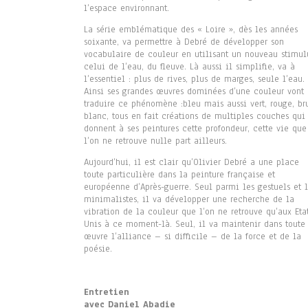
l’espace environnant.
La série emblématique des « Loire », dès les années
soixante, va permettre à Debré de développer son
vocabulaire de couleur en utilisant un nouveau stimul
celui de l’eau, du fleuve. Là aussi il simplifie, va à
l’essentiel : plus de rives, plus de marges, seule l’eau.
Ainsi ses grandes œuvres dominées d’une couleur vont
traduire ce phénomène :bleu mais aussi vert, rouge, br
blanc, tous en fait créations de multiples couches qui
donnent à ses peintures cette profondeur, cette vie que
l’on ne retrouve nulle part ailleurs.
Aujourd’hui, il est clair qu’Olivier Debré a une place
toute particulière dans la peinture française et
européenne d’Après-guerre. Seul parmi les gestuels et 
minimalistes, il va développer une recherche de la
vibration de la couleur que l’on ne retrouve qu’aux Eta
Unis à ce moment-là. Seul, il va maintenir dans toute
œuvre l’alliance – si difficile – de la force et de la
poésie.
Entretien
avec Daniel Abadie