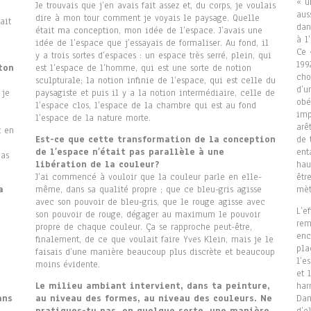
« u
Je trouvais que j’en avais fait assez et, du corps, je voulais
aus
dire à mon tour comment je voyais le paysage. Quelle
ait
dan
était ma conception, mon idée de l’espace. J’avais une
à l
idée de l’espace que j’essayais de formaliser. Au fond, il
Ce 
y a trois sortes d’espaces : un espace très serré, plein, qui
199
ton
est l’espace de l’homme, qui est une sorte de notion
cho
sculpturale; la notion infinie de l’espace, qui est celle du
d’u
 je
paysagiste et puis il y a la notion intermédiaire, celle de
obé
l’espace clos, l’espace de la chambre qui est au fond
imp
l’espace de la nature morte.
arê
t en
Est-ce que cette transformation de la conception
de 
de l’espace n’était pas parallèle à une
ent
pas
libération de la couleur?
hau
J’ai commencé à vouloir que la couleur parle en elle-
êtr
a
même, dans sa qualité propre ; que ce bleu-gris agisse
mèt
avec son pouvoir de bleu-gris, que le rouge agisse avec
L’e
son pouvoir de rouge, dégager au maximum le pouvoir
rem
propre de chaque couleur. Ça se rapproche peut-être,
enc
finalement, de ce que voulait faire Yves Klein, mais je le
pla
faisais d’une manière beaucoup plus discrète et beaucoup
l’e
moins évidente.
et 
Le milieu ambiant intervient, dans ta peinture,
har
ans
au niveau des formes, au niveau des couleurs. Ne
Dam