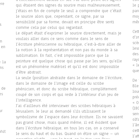
ère
qui étaient des signes du sourire mais malheureusement,
le 
j’étais en fin de compte le seul a comprendre que c’était
par
le sourire alors que, cependant, ce signe, par sa
moy
sensibilité par sa forme, devait en principe être senti
mêm
s
comme cela par celui qui regardait.
Cet
Le départ était d’exprimer le sourire directement, mais je
d’i
voulais aller dans ce sens comme dans le sens de
en
scè
l’écriture phénicienne ou hébraïque, c’est-à-dire aller de
 en
les
la notion à la représentation et non pas du monde à sa
des
sublimation. En fait, c’est impossible parce que la
ray
peinture est quelque chose qui passe par les sens, qu’elle
e la
« l
est un phénomène matériel et qu’il est donc impossible
ns
que
d’être abstrait.
La seule (position abstraite dans le domaine de l’écriture,
De 
dans le domaine de l’image est celle du scribe
Ble
 de
phénicien, et donc du scribe hébraïque, complètement
lou
es
coupé de son corps et qui reste à l’intérieur d’un jeu de
pré
l’intelligence.
« O
J’ai d’ailleurs été interviewer des scribes hébraïques à
(18
ur
Jérusalem. Je leur ai demandé s’ils utilisaient le
sen
symbolisme de l’espace dans leur écriture. Ils ne savaient
olf
pas grand chose, mais quand même, il est évident que
l’â
dans l’écriture hébraïque, en tous les cas, on a conservé
cet
hit
le sens du haut et du bas. Quand on étire un signe – un
l’a