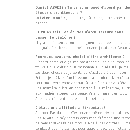
Daniel ABADIE : Tu as commencé d’abord par de
études d’architecture ?
Olivier DEBRÉ :
]’ai été reçu à 17 ans, juste après le
bachot.
Et tu as fait les études d’architecture sans
passer le diplôme ?
Il y a eu l’interruption de la guerre, et à ce moment-l
peignais. J’ai beaucoup peint quand j’étais aux Beaux A
Pourquoi avais-tu choisi d’être architecte ?
D’abord parce que ça me passionnait ; et puis, mon pè
trouvait que c’était plus raisonnable. En réalité, je mêl
les deux choses et je continue d’ailleurs à les mêler.
Enfant, je mêlais l’architecture, la peinture, la sculptur
Pour moi, cela correspondait à la même chose, c’était
une manière d’être en opposition à la médecine, au dr
aux mathématiques. Les Beaux Arts formaient un tout.
Aussi bien l’architecture que la peinture.
C’était une attitude anti-sociale?
Ah, non. Pas du tout. C’est quand même très social, les
Beaux Arts. Je m’y sentais dans mon élément, une faço
de penser au-delà des mots, au-delà des chiffres. Il m
semblait que j’étais fait pour autre chose, que j’étais f