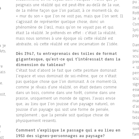
pu 
peignais une réalité qui est peut-être au-delà de la vue,
mei
s
de la même façon que l’on parlait, à ce moment-là, du
Rot
« mur du son » que l’on ne voit pas, mais que l’on sent. Il
le 
s’agissait de représenter quelque chose, donc un
Com
phénomène de l’œil, mais qu’on ne voyait pas et qui
lyr
était la réalité. Je prétends en effet : c’était la réalité,
pay
mais nous sommes à une époque où cette réalité est
abstraite, où cette réalité est une incarnation de l’idée.
Dan
à je
seu
rts.
Dès I947, tu entreprenais des toiles de format
scu
gigantesque, qu’est-ce qui t’intéressait dans la
pre
dimension du tableau?
re
« s
C’était tout d’abord le fait que cette peinture dominait
ais
per
l’espace et vous dominait de soi-même, que ce n’était
scu
pas quelque chose que l’on dominait. A ce moment-là,
e.
sig
comme je rêvais d’une réalité, on était dedans comme
ess
dans un bois, comme dans une forêt, comme dans une
oit,
qua
prairie, uniquement un monde de signes. J’avais envie
mar
que, au lieu que l’on jouisse d’un paysage naturel, on
d’a
jouisse d’un paysage qui soit une forme de pensée,
hau
simplement ; que la pensée soit quelque chose de
tel
physiquement ressenti.
rou
n
son
Comment s’explique le passage qui a eu lieu en
e
fam
1953 des signes-personnages au paysage?
ait