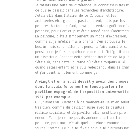
les mouvements avant garde?
Je faisais une sorte de différence. Je connaissais très b
ce qui se passait dans les recherches d’architecture.
J’étais allé dans l’atelier de Le Corbusier et les
architectes étrangers me passionnaient, mais pas les
peintres. Au fond, enfant, j’avais un certain goût pour l
peinture, pour l’art et je m’étais lancé dans l’architect
La peinture, c’était simplement un mode d’expression,
comme si je m’étais mis à chanter. J’en éprouvais le
besoin mais sans nullement penser à faire carrière, sa
penser que je faisais quelque chose qui s’intégrait dan
un historique. Pendant cette période troublée de la gue
j’étais là, dans cette Touraine où j’étais toujours allé
quand j’étais enfant, et je suis redescendu dans le ch
et j’ai peint, simplement, comme ça.
A vingt et un ans, il devait y avoir des choses
dont tu avais fortement entendu parler : le
pavillon espagnol de l’exposition universelle
1937, par exemple.
Oui, j’avais vu Guernica à ce moment-là. Je m’en souv
très bien, comme du pavillon russe avec la peinture
réaliste socialiste et du pavillon allemand bien pire
encore. Mais je ne me posais aucune question. La
peinture, pour moi, c’était quelque chose comme un
journal intime. Ce que je rêvais et que je n’arrivais pa