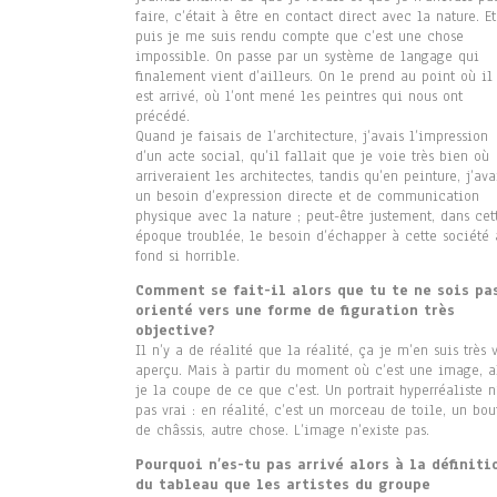
faire, c’était à être en contact direct avec la nature. Et
puis je me suis rendu compte que c’est une chose
impossible. On passe par un système de langage qui
finalement vient d’ailleurs. On le prend au point où il
est arrivé, où l’ont mené les peintres qui nous ont
précédé.
Quand je faisais de l’architecture, j’avais l’impression
d’un acte social, qu’il fallait que je voie très bien où
arriveraient les architectes, tandis qu’en peinture, j’ava
un besoin d’expression directe et de communication
physique avec la nature ; peut-être justement, dans cet
époque troublée, le besoin d’échapper à cette société 
fond si horrible.
Comment se fait-il alors que tu te ne sois pa
orienté vers une forme de figuration très
objective?
Il n’y a de réalité que la réalité, ça je m’en suis très 
aperçu. Mais à partir du moment où c’est une image, a
je la coupe de ce que c’est. Un portrait hyperréaliste n
pas vrai : en réalité, c’est un morceau de toile, un bou
de châssis, autre chose. L’image n’existe pas.
Pourquoi n’es-tu pas arrivé alors à la définiti
du tableau que les artistes du groupe