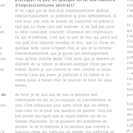
pratiques-tu pas, en quelque sorte, une manière
d’e
ien
d’impressionnisme abstrait?
com
Il ne s’agit pas du tout d’un impressionnisme abstrait.
l’a
Intellectuellement, le problème se pose différemment. Il
urb
faut avoir une sorte de besoin de s’exprimer et surtout il
En 
a
faut que la chose vous soit imposée. Il ne faut pas avoir
qui
ure.
le désir conscient, concerté, volontaire des impressions.
l’a
Ce qui m’intéresse, c’est que la part de moi qui peint soit
cla
une part d’un individu sensible et ému, que la chose, en
Dau
ns
quelque sorte, passe à travers moi et que je la domine
siè
s
intellectuellement, que je guide son développement,
por
rre,
mais qu’elle marche seule. C’est ainsi que je deviens un
cas
élément de la nature, je deviens quelque chose qui est
pie
amp
manié. Quand je suis comme le vent, comme la pluie,
– s
comme l’eau qui passe, je participe à la nature et la
Voi
nature passe à travers moi. Je pourrais le faire les yeux
ou 
fermés.
vas
 de
Au fond, je ne suis pas sûr que la peinture soit
pur
intéressante en soi, ni la musique, ni l’architecture, ni
Tro
iens
rien. C’est intéressant pour autre chose que soi-même.
anc
Sans cela on se pose une question de peintre. Cela me
des
fait penser aux types que je voyais traîner rue de la
arc
Grande Chaumière. Ils se posaient des problèmes de
l’a
peintre. Je ne m’intéresse à la peinture que comme à
et 
s à
quelque chose qui participe du monde, qui participe de