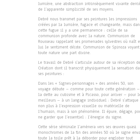
lumière, une abstraction intrinsèquement vivante derri
de l’apparente simplicité de ses moyens.
Debré nous transmet par ses peintures les impressions
créées par la lumière, fugace et changeante, mais dan
cette fugue il y a une permanence : celle de sa
communion profonde avec la nature. Communion de
Rousseau rappelant ses promenades sylvestres où naît 
lui le sentiment déiste. Communion de Spinoza voyant
toute nature une part divine.
Le travail de Debré s’articule autour de sa réception d
Création dont il transcrit physiquement la sensation da
ses peintures :
Dans les « Signes-personnages » des années 50, son
voyage débute – comme pour toute cette génération –
la dette au cubisme et à Picasso, pour arriver – pour l
meilleurs – à un langage individuel : Debré s’attaque
non plus à l’expression visuelle ou matérielle de
l’humain, mais à son phénomène. Il épure, dégage, po
ne garder que l’essentiel : l’énergie du signe.
Cette série séminale l’amènera vers ses œuvres quasi
monochromes de la fin des années 50 où le signe enva
toute la toile prêt à la déborder pour englober tout