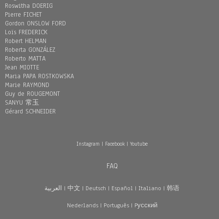
Roswitha DOERIG
Pierre FICHET
Gordon ONSLOW FORD
Loïs FREDERICK
Robert HELMAN
Roberta GONZÁLEZ
Roberto MATTA
Jean MIOTTE
Maria PAPA ROSTKOWSKA
Marie RAYMOND
Guy de ROUGEMONT
SANYU 常玉
Gérard SCHNEIDER
Instagram
|
Facebook
|
Youtube
FAQ
العربية
|
中文
|
Deutsch
|
Español
|
Italiano
|
韩语
Nederlands
|
Português
|
Pусский