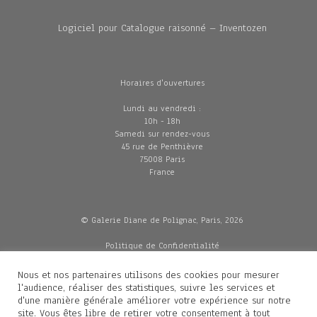
Logiciel pour Catalogue raisonné – Inventozen
Horaires d'ouvertures
Lundi au vendredi :
10h - 18h
Samedi sur rendez-vous
45 rue de Penthièvre
75008 Paris
France
© Galerie Diane de Polignac, Paris, 2026
Politique de Confidentialité
CGV
Mentions légales
Nous et nos partenaires utilisons des cookies pour mesurer
Livraisons
l'audience, réaliser des statistiques, suivre les services et
d'une manière générale améliorer votre expérience sur notre
site. Vous êtes libre de retirer votre consentement à tout