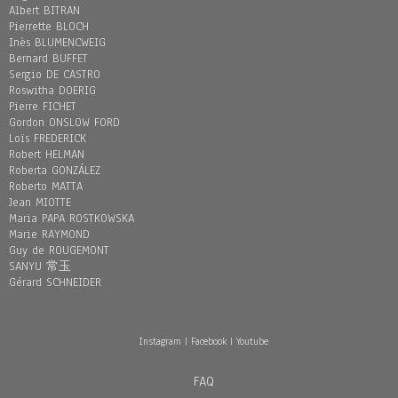
Albert BITRAN
Pierrette BLOCH
Inès BLUMENCWEIG
Bernard BUFFET
Sergio DE CASTRO
Roswitha DOERIG
Pierre FICHET
Gordon ONSLOW FORD
Loïs FREDERICK
Robert HELMAN
Roberta GONZÁLEZ
Roberto MATTA
Jean MIOTTE
Maria PAPA ROSTKOWSKA
Marie RAYMOND
Guy de ROUGEMONT
SANYU 常玉
Gérard SCHNEIDER
Instagram
|
Facebook
|
Youtube
FAQ