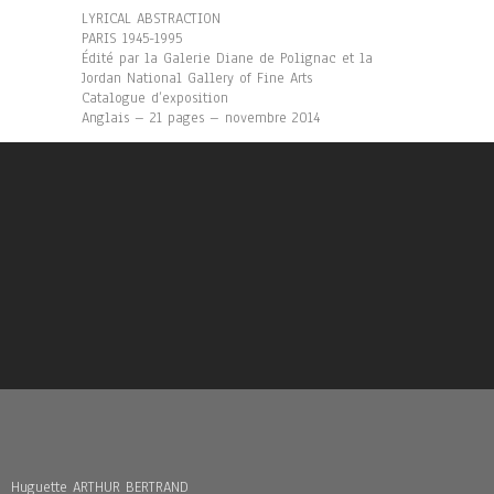
LYRICAL ABSTRACTION
PARIS 1945-1995
Édité par la Galerie Diane de Polignac et la
Jordan National Gallery of Fine Arts
Catalogue d’exposition
Anglais – 21 pages – novembre 2014
Huguette ARTHUR BERTRAND