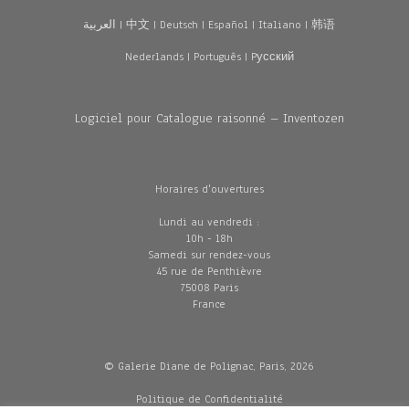
العربية
|
中文
|
Deutsch
|
Español
|
Italiano
|
韩语
Nederlands
|
Português
|
Pусский
Logiciel pour Catalogue raisonné – Inventozen
Horaires d'ouvertures
Lundi au vendredi :
10h - 18h
Samedi sur rendez-vous
45 rue de Penthièvre
75008 Paris
France
© Galerie Diane de Polignac, Paris, 2026
Politique de Confidentialité