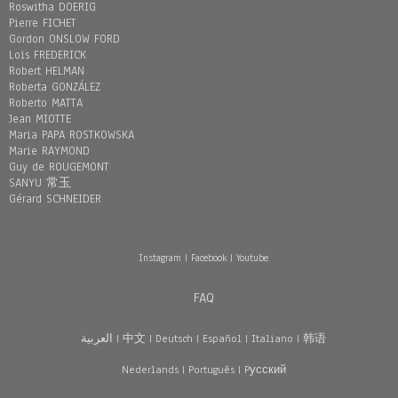
Roswitha DOERIG
Pierre FICHET
Gordon ONSLOW FORD
Loïs FREDERICK
Robert HELMAN
Roberta GONZÁLEZ
Roberto MATTA
Jean MIOTTE
Maria PAPA ROSTKOWSKA
Marie RAYMOND
Guy de ROUGEMONT
SANYU 常玉
Gérard SCHNEIDER
Instagram
|
Facebook
|
Youtube
FAQ
العربية
|
中文
|
Deutsch
|
Español
|
Italiano
|
韩语
Nederlands
|
Português
|
Pусский