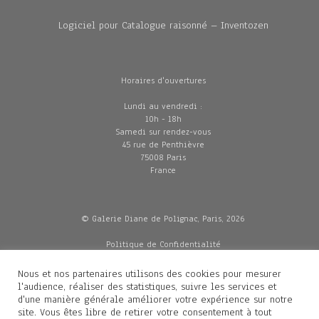
Logiciel pour Catalogue raisonné – Inventozen
Horaires d'ouvertures
Lundi au vendredi :
10h - 18h
Samedi sur rendez-vous
45 rue de Penthièvre
75008 Paris
France
© Galerie Diane de Polignac, Paris, 2026
Politique de Confidentialité
CGV
Mentions légales
Nous et nos partenaires utilisons des cookies pour mesurer
Livraisons
l'audience, réaliser des statistiques, suivre les services et
d'une manière générale améliorer votre expérience sur notre
site. Vous êtes libre de retirer votre consentement à tout