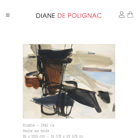
Diable – 1962 ca.
Huile sur toile
81 x 100 cm – 31 7/8 x 39 3/8 in.