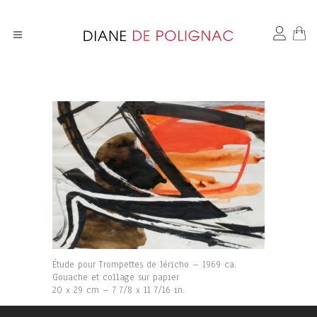
Étude pour Trompettes de Jéricho – 1969 ca.
Gouache et collage sur papier
20 x 29 cm – 7 7/8 x 11 7/16 in.