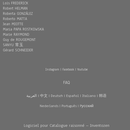
Loïs FREDERICK
Robert HELMAN
Roberta GONZÁLEZ
Roberto MATTA
Jean MIOTTE
Maria PAPA ROSTKOWSKA
Marie RAYMOND
Guy de ROUGEMONT
SANYU 常玉
Gérard SCHNEIDER
Instagram
|
Facebook
|
Youtube
FAQ
العربية
|
中文
|
Deutsch
|
Español
|
Italiano
|
韩语
Nederlands
|
Português
|
Pусский
Logiciel pour Catalogue raisonné – Inventozen