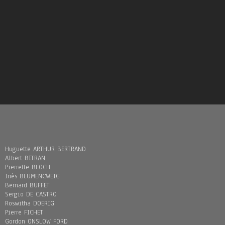
Huguette ARTHUR BERTRAND
Albert BITRAN
Pierrette BLOCH
Inès BLUMENCWEIG
Bernard BUFFET
Sergio DE CASTRO
Roswitha DOERIG
Pierre FICHET
Gordon ONSLOW FORD