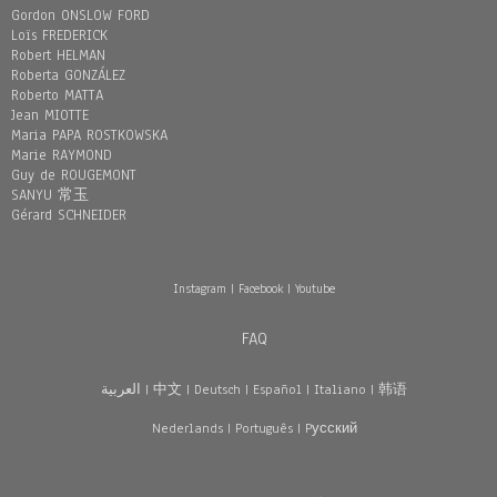
Gordon ONSLOW FORD
Loïs FREDERICK
Robert HELMAN
Roberta GONZÁLEZ
Roberto MATTA
Jean MIOTTE
Maria PAPA ROSTKOWSKA
Marie RAYMOND
Guy de ROUGEMONT
SANYU 常玉
Gérard SCHNEIDER
Instagram
|
Facebook
|
Youtube
FAQ
العربية
|
中文
|
Deutsch
|
Español
|
Italiano
|
韩语
Nederlands
|
Português
|
Pусский