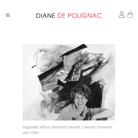
Huguette Arthur Bertrand devant l’oeuvre Tonnerre,
vers 1964