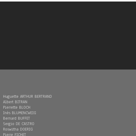
Huguette ARTHUR BERTRAND
Albert BITRAN
Pierrette BLOCH
Inès BLUMENCWEIG
Bernard BUFFET
Sergio DE CASTRO
Roswitha DOERIG
Pierre FICHET