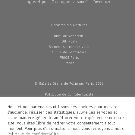
Logiciel pour Catalogue raisonné – Inventozen
Horaires d'ouvertures
Lundi au vendredi :
10h - 18h
Samedi sur rendez-vous
45 rue de Penthièvre
75008 Paris
France
© Galerie Diane de Polignac, Paris, 2026
Politique de Confidentialité
CGV
Mentions légales
Nous et nos partenaires utilisons des cookies pour mesurer
Livraisons
l'audience, réaliser des statistiques, suivre les services et
d'une manière générale améliorer votre expérience sur notre
site. Vous êtes libre de retirer votre consentement à tout
moment. Pour plus d'informations, nous vous renvoyons à notre
Contacts
Politique de confidentialité