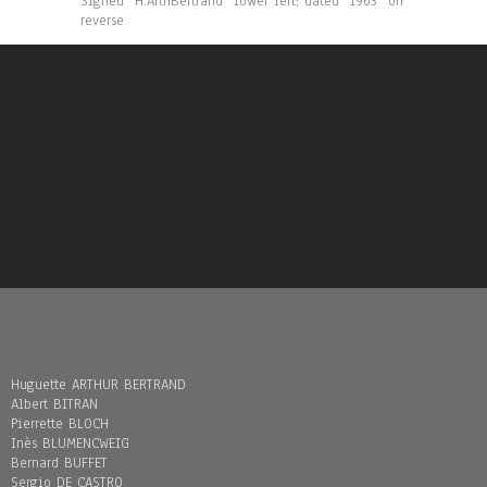
Signed “H.ArthBertrand” lower left; dated “1963” on
reverse
Huguette ARTHUR BERTRAND
Albert BITRAN
Pierrette BLOCH
Inès BLUMENCWEIG
Bernard BUFFET
Sergio DE CASTRO