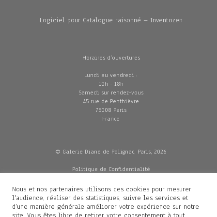
Logiciel pour Catalogue raisonné – Inventozen
Horaires d'ouvertures
Lundi au vendredi :
10h - 18h
Samedi sur rendez-vous
45 rue de Penthièvre
75008 Paris
France
© Galerie Diane de Polignac, Paris, 2026
Politique de Confidentialité
CGV
Mentions légales
Nous et nos partenaires utilisons des cookies pour mesurer
Livraisons
l'audience, réaliser des statistiques, suivre les services et
d'une manière générale améliorer votre expérience sur notre
site. Vous êtes libre de retirer votre consentement à tout