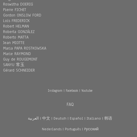
Roswitha DOERIG
Pierre FICHET
Gordon ONSLOW FORD
Loïs FREDERICK
Robert HELMAN
Roberta GONZÁLEZ
Roberto MATTA
Jean MIOTTE
Maria PAPA ROSTKOWSKA
Marie RAYMOND
Guy de ROUGEMONT
SANYU 常玉
Gérard SCHNEIDER
Instagram
|
Facebook
|
Youtube
FAQ
العربية
|
中文
|
Deutsch
|
Español
|
Italiano
|
韩语
Nederlands
|
Português
|
Pусский