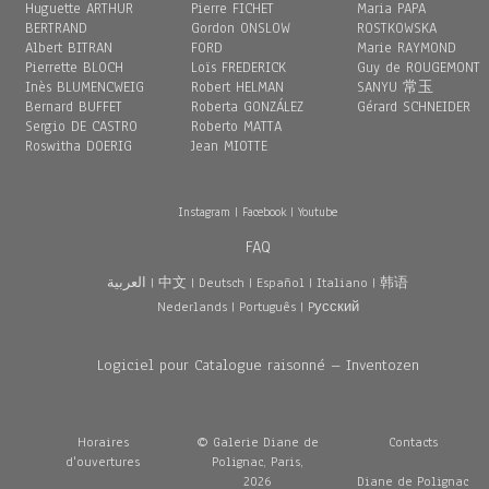
Huguette ARTHUR
Pierre FICHET
Maria PAPA
BERTRAND
Gordon ONSLOW
ROSTKOWSKA
Albert BITRAN
FORD
Marie RAYMOND
Pierrette BLOCH
Loïs FREDERICK
Guy de ROUGEMONT
Inès BLUMENCWEIG
Robert HELMAN
SANYU 常玉
Bernard BUFFET
Roberta GONZÁLEZ
Gérard SCHNEIDER
Sergio DE CASTRO
Roberto MATTA
Roswitha DOERIG
Jean MIOTTE
Instagram
|
Facebook
|
Youtube
FAQ
العربية
|
中文
|
Deutsch
|
Español
|
Italiano
|
韩语
Nederlands
|
Português
|
Pусский
Logiciel pour Catalogue raisonné – Inventozen
Horaires
© Galerie Diane de
Contacts
d'ouvertures
Polignac, Paris,
2026
Diane de Polignac