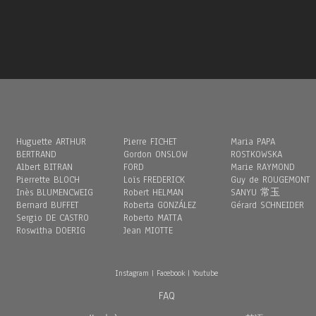
Huguette ARTHUR
Pierre FICHET
Maria PAPA
BERTRAND
Gordon ONSLOW
ROSTKOWSKA
Albert BITRAN
FORD
Marie RAYMOND
Pierrette BLOCH
Loïs FREDERICK
Guy de ROUGEMONT
Inès BLUMENCWEIG
Robert HELMAN
SANYU 常玉
Bernard BUFFET
Roberta GONZÁLEZ
Gérard SCHNEIDER
Sergio DE CASTRO
Roberto MATTA
Roswitha DOERIG
Jean MIOTTE
Instagram
|
Facebook
|
Youtube
FAQ