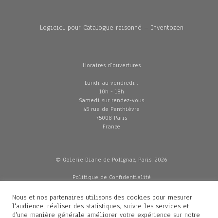
Logiciel pour Catalogue raisonné – Inventozen
Horaires d'ouvertures
Lundi au vendredi :
10h - 18h
Samedi sur rendez-vous
45 rue de Penthièvre
75008 Paris
France
© Galerie Diane de Polignac, Paris, 2026
Politique de Confidentialité
CGV
Mentions légales
Nous et nos partenaires utilisons des cookies pour mesurer
Livraisons
l'audience, réaliser des statistiques, suivre les services et
d'une manière générale améliorer votre expérience sur notre