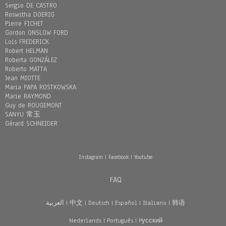
Sergio DE CASTRO
Roswitha DOERIG
Pierre FICHET
Gordon ONSLOW FORD
Loïs FREDERICK
Robert HELMAN
Roberta GONZÁLEZ
Roberto MATTA
Jean MIOTTE
Maria PAPA ROSTKOWSKA
Marie RAYMOND
Guy de ROUGEMONT
SANYU 常玉
Gérard SCHNEIDER
Instagram
|
Facebook
|
Youtube
FAQ
العربية
|
中文
|
Deutsch
|
Español
|
Italiano
|
韩语
Nederlands
|
Português
|
Pусский