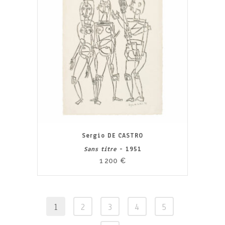
Sergio DE CASTRO
Sans titre
- 1951
1 200
€
1
2
3
4
5