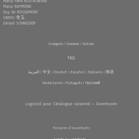
Maria PAPA ROSTKOWSKA
Marie RAYMOND
Guy de ROUGEMONT
SANYU 常玉
Gérard SCHNEIDER
Instagram
|
Facebook
|
Youtube
FAQ
العربية
|
中文
|
Deutsch
|
Español
|
Italiano
|
韩语
Nederlands
|
Português
|
Pусский
Logiciel pour Catalogue raisonné – Inventozen
Horaires d'ouvertures