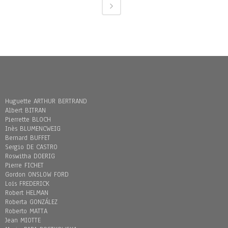
Huguette ARTHUR BERTRAND
Albert BITRAN
Pierrette BLOCH
Inès BLUMENCWEIG
Bernard BUFFET
Sergio DE CASTRO
Roswitha DOERIG
Pierre FICHET
Gordon ONSLOW FORD
Loïs FREDERICK
Robert HELMAN
Roberta GONZÁLEZ
Roberto MATTA
Jean MIOTTE