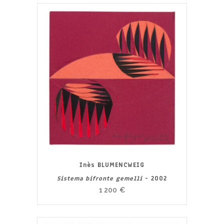
Inès BLUMENCWEIG
Sistema bifronte gemelli
- 2002
1 200
€