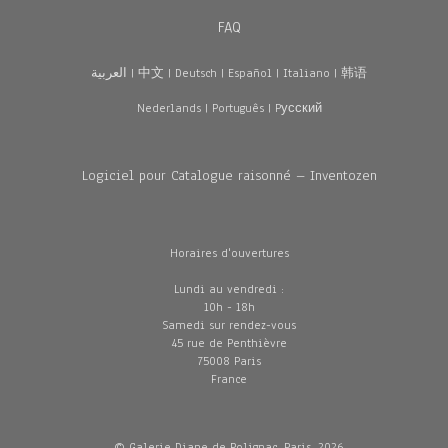
FAQ
العربية
|
中文
|
Deutsch
|
Español
|
Italiano
|
韩语
Nederlands
|
Português
|
Pусский
Logiciel pour Catalogue raisonné – Inventozen
Horaires d'ouvertures
Lundi au vendredi :
10h - 18h
Samedi sur rendez-vous
45 rue de Penthièvre
75008 Paris
France
© Galerie Diane de Polignac, Paris, 2026