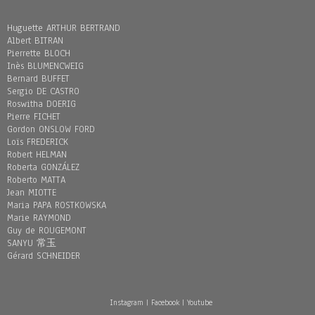
Huguette ARTHUR BERTRAND
Albert BITRAN
Pierrette BLOCH
Inès BLUMENCWEIG
Bernard BUFFET
Sergio DE CASTRO
Roswitha DOERIG
Pierre FICHET
Gordon ONSLOW FORD
Loïs FREDERICK
Robert HELMAN
Roberta GONZÁLEZ
Roberto MATTA
Jean MIOTTE
Maria PAPA ROSTKOWSKA
Marie RAYMOND
Guy de ROUGEMONT
SANYU 常玉
Gérard SCHNEIDER
Instagram
|
Facebook
|
Youtube