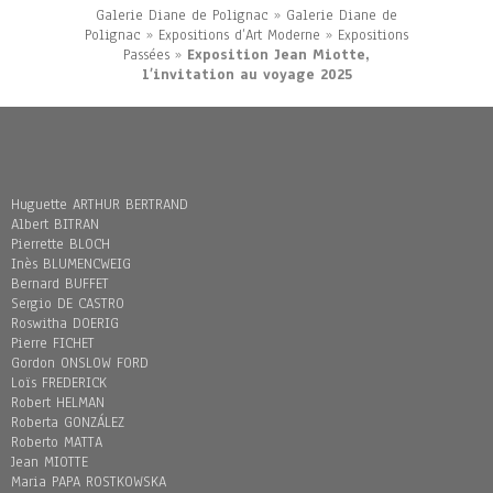
Galerie Diane de Polignac
»
Galerie Diane de
Polignac
»
Expositions d’Art Moderne
»
Expositions
Passées
»
Exposition Jean Miotte,
l’invitation au voyage 2025
Huguette ARTHUR BERTRAND
Albert BITRAN
Pierrette BLOCH
Inès BLUMENCWEIG
Bernard BUFFET
Sergio DE CASTRO
Roswitha DOERIG
Pierre FICHET
Gordon ONSLOW FORD
Loïs FREDERICK
Robert HELMAN
Roberta GONZÁLEZ
Roberto MATTA
Jean MIOTTE
Maria PAPA ROSTKOWSKA