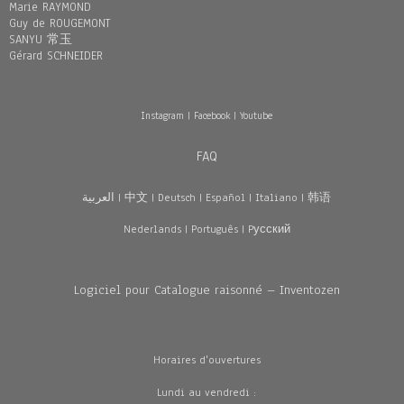
Marie RAYMOND
Guy de ROUGEMONT
SANYU 常玉
Gérard SCHNEIDER
Instagram
|
Facebook
|
Youtube
FAQ
العربية
|
中文
|
Deutsch
|
Español
|
Italiano
|
韩语
Nederlands
|
Português
|
Pусский
Logiciel pour Catalogue raisonné – Inventozen
Horaires d'ouvertures
Lundi au vendredi :