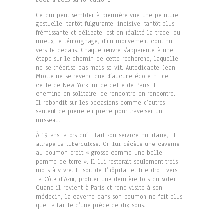
2002 à 2013 sa fondation…
Ce qui peut sembler à première vue une peinture
gestuelle, tantôt fulgurante, incisive, tantôt plus
frémissante et délicate, est en réalité la trace, ou
mieux le témoignage, d’un mouvement continu
vers le dedans. Chaque œuvre s’apparente à une
étape sur le chemin de cette recherche, laquelle
ne se théorise pas mais se vit. Autodidacte, Jean
Miotte ne se revendique d’aucune école ni de
celle de New York, ni de celle de Paris. Il
chemine en solitaire, de rencontre en rencontre.
Il rebondit sur les occasions comme d’autres
sautent de pierre en pierre pour traverser un
ruisseau.
À 19 ans, alors qu’il fait son service militaire, il
attrape la tuberculose. On lui décèle une caverne
au poumon droit « grosse comme une belle
pomme de terre ». Il lui resterait seulement trois
mois à vivre. Il sort de l’hôpital et file droit vers
la Côte d’Azur, profiter une dernière fois du soleil.
Quand il revient à Paris et rend visite à son
médecin, la caverne dans son poumon ne fait plus
que la taille d’une pièce de dix sous.