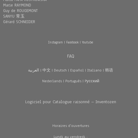
Marie RAYMOND
Guy de ROUGEMONT
SANYU 常玉
Gérard SCHNEIDER
Instagram
|
Facebook
|
Youtube
FAQ
العربية
|
中文
|
Deutsch
|
Español
|
Italiano
|
韩语
Nederlands
|
Português
|
Pусский
Logiciel pour Catalogue raisonné – Inventozen
Horaires d'ouvertures
Lundi au vendredi :