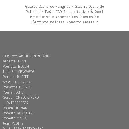
Galerie Diane de Polignac
»
Galerie Diane de
Polignac
»
FAQ
»
FAQ Roberto Matta
»
À Quel
Prix Puis-Je Acheter les Œuvres de
l’Artiste Peintre Roberto Matta ?
Huguette ARTHUR BERTRAND
Albert BITRAN
Pierrette BLOCH
Inès BLUMENCWEIG
Bernard BUFFET
Sergio DE CASTRO
Roswitha DOERIG
Pierre FICHET
Gordon ONSLOW FORD
Loïs FREDERICK
Robert HELMAN
Roberta GONZÁLEZ
Roberto MATTA
Jean MIOTTE
Maria PAPA ROSTKOWSKA