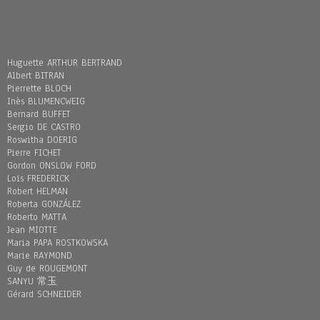
Huguette ARTHUR BERTRAND
Albert BITRAN
Pierrette BLOCH
Inès BLUMENCWEIG
Bernard BUFFET
Sergio DE CASTRO
Roswitha DOERIG
Pierre FICHET
Gordon ONSLOW FORD
Loïs FREDERICK
Robert HELMAN
Roberta GONZÁLEZ
Roberto MATTA
Jean MIOTTE
Maria PAPA ROSTKOWSKA
Marie RAYMOND
Guy de ROUGEMONT
SANYU 常玉
Gérard SCHNEIDER