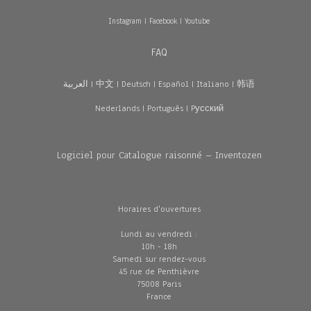
Instagram
|
Facebook
|
Youtube
FAQ
العربية
|
中文
|
Deutsch
|
Español
|
Italiano
|
韩语
Nederlands
|
Português
|
Pусский
Logiciel pour Catalogue raisonné – Inventozen
Horaires d'ouvertures
Lundi au vendredi :
10h - 18h
Samedi sur rendez-vous
45 rue de Penthièvre
75008 Paris
France