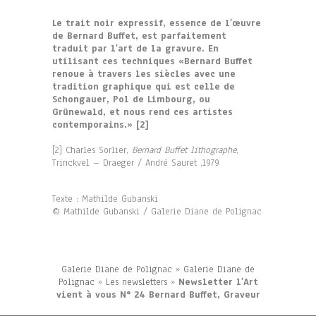
Le trait noir expressif, essence de l’œuvre
de
Bernard Buffet, est parfaitement
traduit par
l’art de la gravure. En
utilisant ces techniques
«Bernard Buffet
renoue à travers les siècles
avec une
tradition graphique qui est celle de
Schongauer, Pol de Limbourg, ou
Grünewald,
et nous rend ces artistes
contemporains.» [2]
[2] Charles Sorlier,
Bernard Buffet lithographe
,
Trinckvel – Draeger / André Sauret ,1979
Texte : Mathilde Gubanski
© Mathilde Gubanski / Galerie Diane de Polignac
Galerie Diane de Polignac
»
Galerie Diane de
Polignac
»
Les newsletters
»
Newsletter l’Art
vient à vous N° 24 Bernard Buffet, Graveur