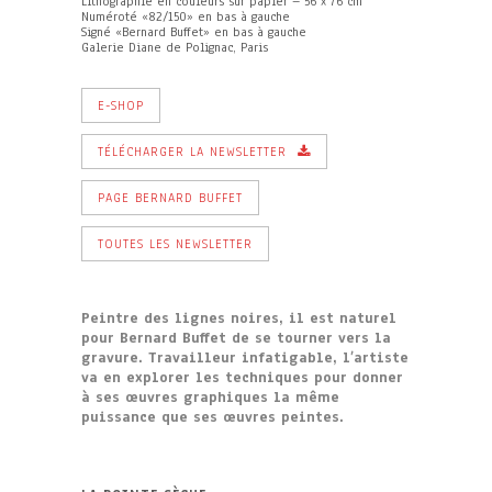
Lithographie en couleurs sur papier – 56 x 76 cm
Numéroté «82/150» en bas à gauche
Signé «Bernard Buffet» en bas à gauche
Galerie Diane de Polignac, Paris
E-SHOP
TÉLÉCHARGER LA NEWSLETTER
PAGE BERNARD BUFFET
TOUTES LES NEWSLETTER
Peintre des lignes noires, il est naturel
pour Bernard Buffet de se tourner vers la
gravure. Travailleur infatigable, l’artiste
va en explorer les techniques pour donner
à ses œuvres graphiques la même
puissance que ses œuvres peintes.