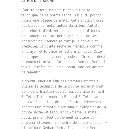
LA POINTE SÈCHE
L’artiste peintre Bernard Buffet utilise la
technique de la pointe sèche : un outil pointu
incise une plaque de métal. Cette incision crée
des barbes de métal autour du sillon. L’artiste
peut choisir d’enlever ces résidus métalliques
pour obtenir un trait net et précis, ou de les
conserver pour rendre le trait plus nerveux et
irrégulier. La pointe sèche se manipule comme
un crayon et le tracé se fait à main levé. Cette
technique demande une grande maîtrise du dessin
et convient ainsi parfaitement à Bernard Buffet. Il
taille le métal tel un sculpteur, sans possibilité
de repentir.
Albrecht Dürer est l’un des premiers artistes à
utiliser la technique de la pointe sèche et c’est
dans cette filiation que s’inscrit l’artiste Bernard
Buffet. « Il faut rendre à Bernard Buffet d’avoir
retrouvé l’ambition de cet illustre prédécesseur :
adopter une technique artisanale, s’emparer de la
pointe sèche, et labourer soi-même le métal,
l’outil prenant tout bonnement la place du
pinceau, et témoin immédiat de l’acte créateur. »
[1] explique Gerhard Reinz. Il ajoute : « Bernard