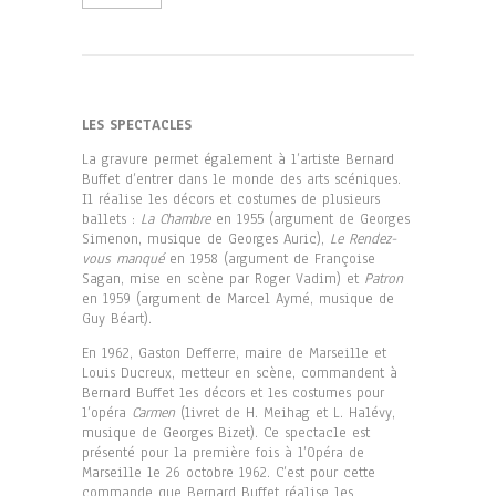
LES SPECTACLES
La gravure permet également à l’artiste Bernard
Buffet d’entrer dans le monde des arts scéniques.
Il réalise les décors et costumes de plusieurs
ballets :
La Chambre
en 1955 (argument de Georges
Simenon, musique de Georges Auric),
Le Rendez-
vous manqué
en 1958 (argument de Françoise
Sagan, mise en scène par Roger Vadim) et
Patron
en 1959 (argument de Marcel Aymé, musique de
Guy Béart).
En 1962, Gaston Defferre, maire de Marseille et
Louis Ducreux, metteur en scène, commandent à
Bernard Buffet les décors et les costumes pour
l’opéra
Carmen
(livret de H. Meihag et L. Halévy,
musique de Georges Bizet). Ce spectacle est
présenté pour la première fois à l’Opéra de
Marseille le 26 octobre 1962. C’est pour cette
commande que Bernard Buffet réalise les