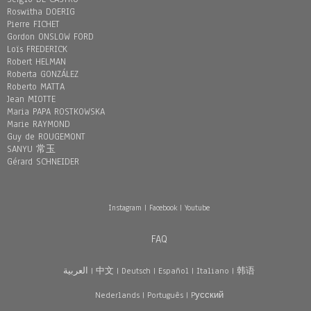
Roswitha DOERIG
Pierre FICHET
Gordon ONSLOW FORD
Loïs FREDERICK
Robert HELMAN
Roberta GONZÁLEZ
Roberto MATTA
Jean MIOTTE
Maria PAPA ROSTKOWSKA
Marie RAYMOND
Guy de ROUGEMONT
SANYU 常玉
Gérard SCHNEIDER
Instagram
|
Facebook
|
Youtube
FAQ
العربية
|
中文
|
Deutsch
|
Español
|
Italiano
|
韩语
Nederlands
|
Português
|
Pусский