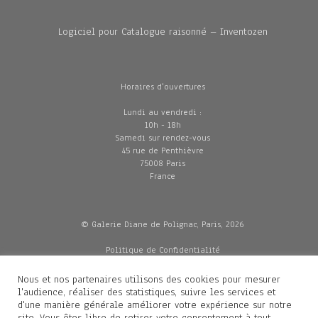
Logiciel pour Catalogue raisonné – Inventozen
Horaires d'ouvertures
Lundi au vendredi :
10h - 18h
Samedi sur rendez-vous
45 rue de Penthièvre
75008 Paris
France
© Galerie Diane de Polignac, Paris, 2026
Politique de Confidentialité
CGV
Mentions légales
Nous et nos partenaires utilisons des cookies pour mesurer
Livraisons
l'audience, réaliser des statistiques, suivre les services et
d'une manière générale améliorer votre expérience sur notre
site. Vous êtes libre de retirer votre consentement à tout