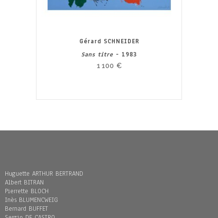
Gérard SCHNEIDER
Sans titre
- 1983
1 100
€
Huguette ARTHUR BERTRAND
Albert BITRAN
Pierrette BLOCH
Inès BLUMENCWEIG
Bernard BUFFET
Sergio DE CASTRO