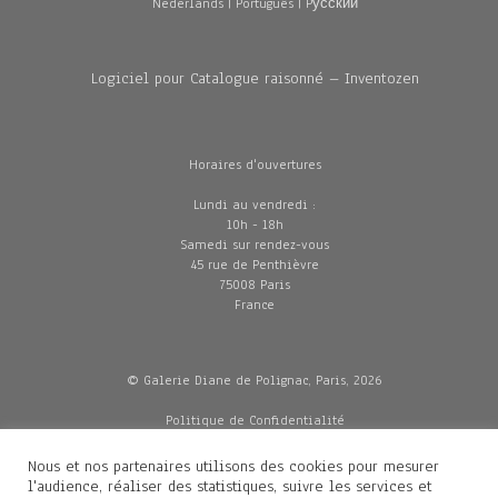
Nederlands
|
Português
|
Pусский
Logiciel pour Catalogue raisonné – Inventozen
Horaires d'ouvertures
Lundi au vendredi :
10h - 18h
Samedi sur rendez-vous
45 rue de Penthièvre
75008 Paris
France
© Galerie Diane de Polignac, Paris, 2026
Politique de Confidentialité
CGV
Mentions légales
Nous et nos partenaires utilisons des cookies pour mesurer
Livraisons
l'audience, réaliser des statistiques, suivre les services et