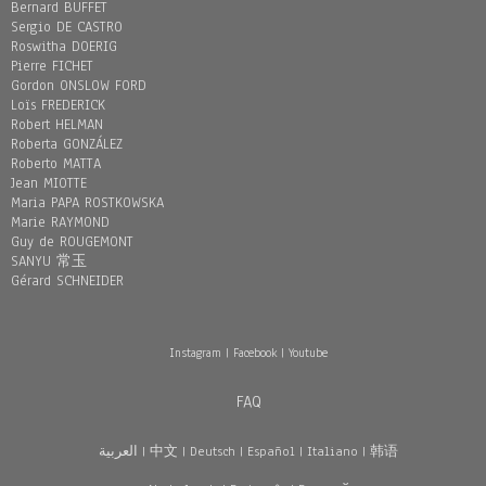
Bernard BUFFET
Sergio DE CASTRO
Roswitha DOERIG
Pierre FICHET
Gordon ONSLOW FORD
Loïs FREDERICK
Robert HELMAN
Roberta GONZÁLEZ
Roberto MATTA
Jean MIOTTE
Maria PAPA ROSTKOWSKA
Marie RAYMOND
Guy de ROUGEMONT
SANYU 常玉
Gérard SCHNEIDER
Instagram
|
Facebook
|
Youtube
FAQ
العربية
|
中文
|
Deutsch
|
Español
|
Italiano
|
韩语