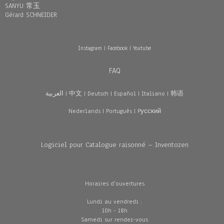
SANYU 常玉
Gérard SCHNEIDER
Instagram
|
Facebook
|
Youtube
FAQ
العربية
|
中文
|
Deutsch
|
Español
|
Italiano
|
韩语
Nederlands
|
Português
|
Pусский
Logiciel pour Catalogue raisonné – Inventozen
Horaires d'ouvertures
Lundi au vendredi :
10h - 18h
Samedi sur rendez-vous