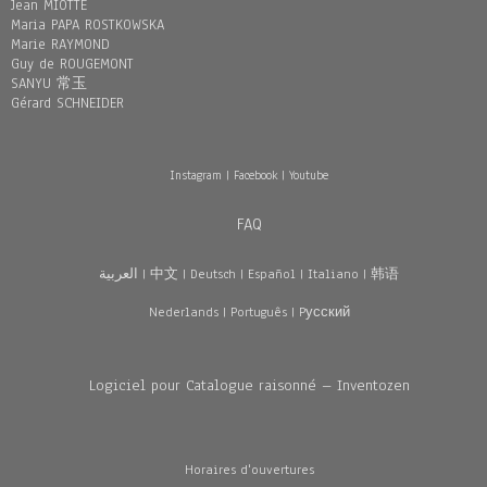
Jean MIOTTE
Maria PAPA ROSTKOWSKA
Marie RAYMOND
Guy de ROUGEMONT
SANYU 常玉
Gérard SCHNEIDER
Instagram
|
Facebook
|
Youtube
FAQ
العربية
|
中文
|
Deutsch
|
Español
|
Italiano
|
韩语
Nederlands
|
Português
|
Pусский
Logiciel pour Catalogue raisonné – Inventozen
Horaires d'ouvertures