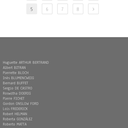
5
6
7
8
Huguette ARTHUR BERTRAND
Albert BITRAN
Pierrette BLOCH
Inès BLUMENCWEIG
Bernard BUFFET
Sergio DE CASTRO
Roswitha DOERIG
Pierre FICHET
Gordon ONSLOW FORD
Loïs FREDERICK
Robert HELMAN
Roberta GONZÁLEZ
Roberto MATTA