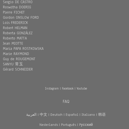
Sergio DE CASTRO
Roswitha DOERIG
Pierre FICHET
Gordon ONSLOW FORD
Loïs FREDERICK
Robert HELMAN
Roberta GONZÁLEZ
Roberto MATTA
Jean MIOTTE
Maria PAPA ROSTKOWSKA
Marie RAYMOND
Guy de ROUGEMONT
SANYU 常玉
Gérard SCHNEIDER
Instagram
|
Facebook
|
Youtube
FAQ
العربية
|
中文
|
Deutsch
|
Español
|
Italiano
|
韩语
Nederlands
|
Português
|
Pусский