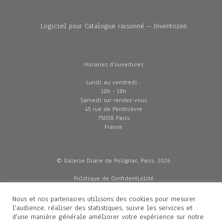
Logiciel pour Catalogue raisonné – Inventozen
Horaires d'ouvertures
Lundi au vendredi :
10h - 18h
Samedi sur rendez-vous
45 rue de Penthièvre
75008 Paris
France
© Galerie Diane de Polignac, Paris, 2026
Politique de Confidentialité
CGV
Mentions légales
Nous et nos partenaires utilisons des cookies pour mesurer
Livraisons
l'audience, réaliser des statistiques, suivre les services et
d'une manière générale améliorer votre expérience sur notre