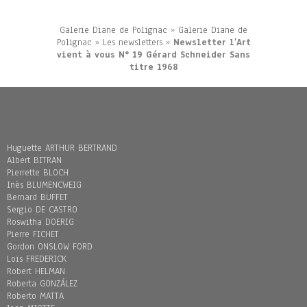
Galerie Diane de Polignac
»
Galerie Diane de
Polignac
»
Les newsletters
»
Newsletter l’Art
vient à vous N° 19 Gérard Schneider Sans
titre 1968
Huguette ARTHUR BERTRAND
Albert BITRAN
Pierrette BLOCH
Inès BLUMENCWEIG
Bernard BUFFET
Sergio DE CASTRO
Roswitha DOERIG
Pierre FICHET
Gordon ONSLOW FORD
Loïs FREDERICK
Robert HELMAN
Roberta GONZÁLEZ
Roberto MATTA