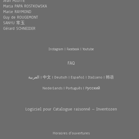
Jean MIOTTE
Maria PAPA ROSTKOWSKA
Marie RAYMOND
Guy de ROUGEMONT
SANYU 常玉
Gérard SCHNEIDER
Instagram
|
Facebook
|
Youtube
FAQ
العربية
|
中文
|
Deutsch
|
Español
|
Italiano
|
韩语
Nederlands
|
Português
|
Pусский
Logiciel pour Catalogue raisonné – Inventozen
Horaires d'ouvertures