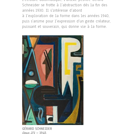
Schneider se frotte à l’abstraction dés la fin des
années 1930. Il s’intéresse d’abord
à l’exploration de la forme dans les années 1940,
puis s’anime pour l’expression d’un geste créateur,
puissant et souverain, qui donne vie à la forme.
GÉRARD SCHNEIDER
Opus 271
– 1945