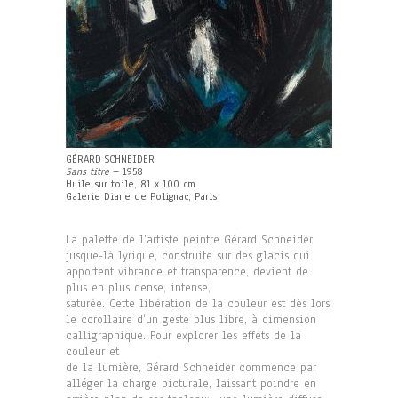
GÉRARD SCHNEIDER
Sans titre
– 1958
Huile sur toile, 81 x 100 cm
Galerie Diane de Polignac, Paris
La palette de l’artiste peintre Gérard Schneider
jusque-là lyrique, construite sur des glacis qui
apportent vibrance et transparence, devient de
plus en plus dense, intense,
saturée. Cette libération de la couleur est dès lors
le corollaire d’un geste plus libre, à dimension
calligraphique. Pour explorer les effets de la
couleur et
de la lumière, Gérard Schneider commence par
alléger la charge picturale, laissant poindre en