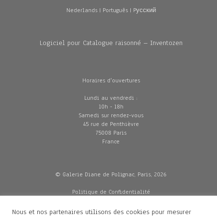
Nederlands
|
Português
|
Pусский
Logiciel pour Catalogue raisonné – Inventozen
Horaires d'ouvertures
Lundi au vendredi :
10h - 18h
Samedi sur rendez-vous
45 rue de Penthièvre
75008 Paris
France
© Galerie Diane de Polignac, Paris, 2026
Politique de Confidentialité
CGV
Mentions légales
Nous et nos partenaires utilisons des cookies pour mesurer