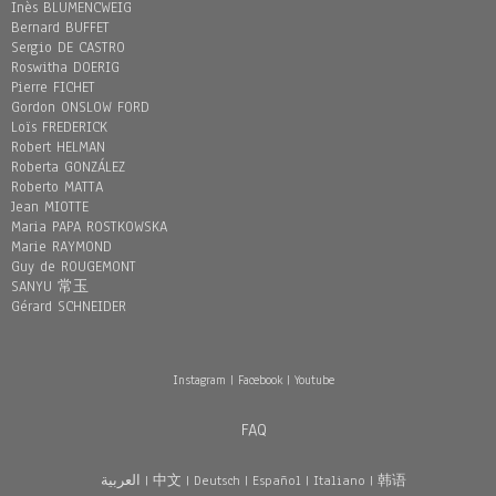
Inès BLUMENCWEIG
Bernard BUFFET
Sergio DE CASTRO
Roswitha DOERIG
Pierre FICHET
Gordon ONSLOW FORD
Loïs FREDERICK
Robert HELMAN
Roberta GONZÁLEZ
Roberto MATTA
Jean MIOTTE
Maria PAPA ROSTKOWSKA
Marie RAYMOND
Guy de ROUGEMONT
SANYU 常玉
Gérard SCHNEIDER
Instagram
|
Facebook
|
Youtube
FAQ
العربية
|
中文
|
Deutsch
|
Español
|
Italiano
|
韩语