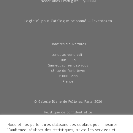
Nederlands
|
Português
|
Pусский
Logiciel pour Catalogue raisonné – Inventozen
Horaires d'ouvertures
Lundi au vendredi :
10h - 18h
Samedi sur rendez-vous
45 rue de Penthièvre
75008 Paris
France
© Galerie Diane de Polignac, Paris, 2026
Politique de Confidentialité
CGV
Mentions légales
Nous et nos partenaires utilisons des cookies pour mesurer
Livraisons
l'audience, réaliser des statistiques, suivre les services et