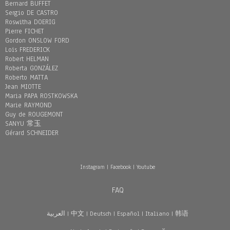
Bernard BUFFET
Sergio DE CASTRO
Roswitha DOERIG
Pierre FICHET
Gordon ONSLOW FORD
Loïs FREDERICK
Robert HELMAN
Roberta GONZÁLEZ
Roberto MATTA
Jean MIOTTE
Maria PAPA ROSTKOWSKA
Marie RAYMOND
Guy de ROUGEMONT
SANYU 常玉
Gérard SCHNEIDER
Instagram
|
Facebook
|
Youtube
FAQ
العربية
|
中文
|
Deutsch
|
Español
|
Italiano
|
韩语