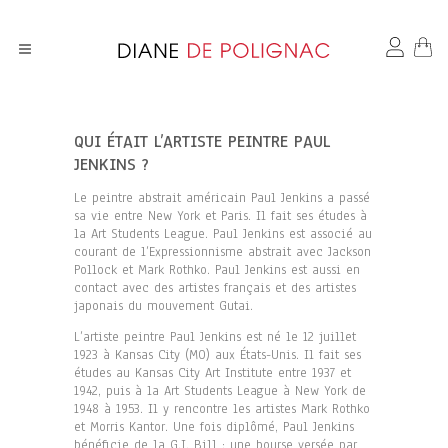
QUI ÉTAIT L’ARTISTE PEINTRE PAUL
JENKINS ?
Le peintre abstrait américain Paul Jenkins a passé
sa vie entre New York et Paris. Il fait ses études à
la Art Students League. Paul Jenkins est associé au
courant de l’Expressionnisme abstrait avec Jackson
Pollock et Mark Rothko. Paul Jenkins est aussi en
contact avec des artistes français et des artistes
japonais du mouvement Gutai.
L’artiste peintre Paul Jenkins est né le 12 juillet
1923 à Kansas City (MO) aux États-Unis. Il fait ses
études au Kansas City Art Institute entre 1937 et
1942, puis à la Art Students League à New York de
1948 à 1953. Il y rencontre les artistes Mark Rothko
et Morris Kantor. Une fois diplômé, Paul Jenkins
bénéficie de la G.I. Bill : une bourse versée par