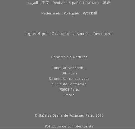
العربية
|
中文
|
Deutsch
|
Español
|
Italiano
|
韩语
Nederlands
|
Português
|
Pусский
Logiciel pour Catalogue raisonné – Inventozen
Horaires d'ouvertures
Lundi au vendredi :
10h - 18h
Samedi sur rendez-vous
45 rue de Penthièvre
75008 Paris
France
© Galerie Diane de Polignac, Paris, 2026
Politique de Confidentialité
CGV