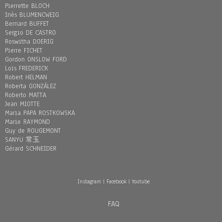
Pierrette BLOCH
Inès BLUMENCWEIG
Bernard BUFFET
Sergio DE CASTRO
Roswitha DOERIG
Pierre FICHET
Gordon ONSLOW FORD
Loïs FREDERICK
Robert HELMAN
Roberta GONZÁLEZ
Roberto MATTA
Jean MIOTTE
Maria PAPA ROSTKOWSKA
Marie RAYMOND
Guy de ROUGEMONT
SANYU 常玉
Gérard SCHNEIDER
Instagram
|
Facebook
|
Youtube
FAQ