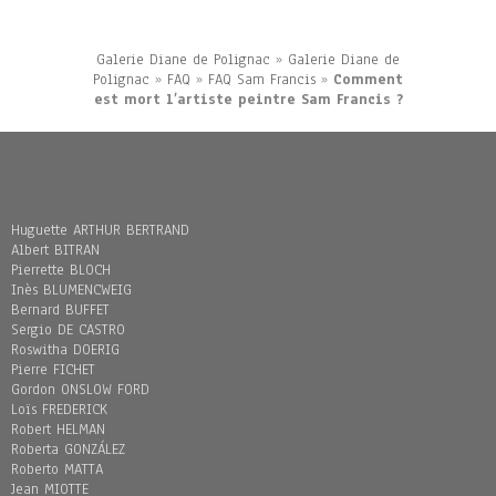
Galerie Diane de Polignac
»
Galerie Diane de
Polignac
»
FAQ
»
FAQ Sam Francis
»
Comment
est mort l’artiste peintre Sam Francis ?
Huguette ARTHUR BERTRAND
Albert BITRAN
Pierrette BLOCH
Inès BLUMENCWEIG
Bernard BUFFET
Sergio DE CASTRO
Roswitha DOERIG
Pierre FICHET
Gordon ONSLOW FORD
Loïs FREDERICK
Robert HELMAN
Roberta GONZÁLEZ
Roberto MATTA
Jean MIOTTE