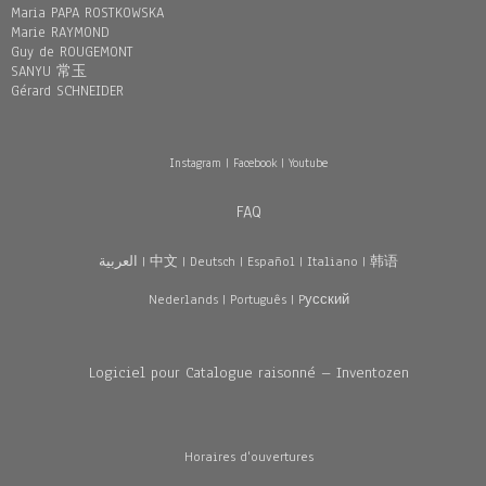
Maria PAPA ROSTKOWSKA
Marie RAYMOND
Guy de ROUGEMONT
SANYU 常玉
Gérard SCHNEIDER
Instagram
|
Facebook
|
Youtube
FAQ
العربية
|
中文
|
Deutsch
|
Español
|
Italiano
|
韩语
Nederlands
|
Português
|
Pусский
Logiciel pour Catalogue raisonné – Inventozen
Horaires d'ouvertures