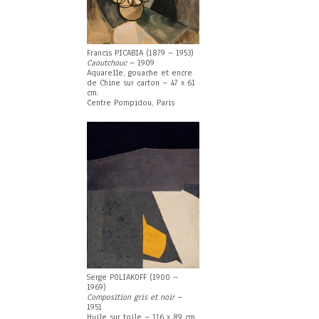
Francis PICABIA (1879 – 1953)
Caoutchouc
– 1909
Aquarelle, gouache et encre
de Chine sur carton – 47 x 61
cm.
Centre Pompidou, Paris
Serge POLIAKOFF (1900 –
1969)
Composition gris et noir
–
1951
Huile sur toile – 116 x 89 cm.