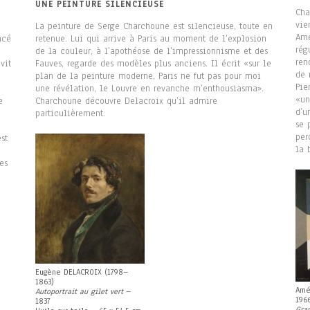
UNE PEINTURE SILENCIEUSE
Cha
vie
La peinture de Serge Charchoune est silencieuse, toute en
Amé
ncé
retenue. Lui qui arrive à Paris au moment de l’explosion
rég
de la couleur, à l’apothéose de l’impressionnisme et des
ren
vit
Fauves, regarde des modèles plus anciens. Il écrit «sur le
de 
plan de la peinture moderne, Paris ne fut pas pour moi
Pie
une révélation, le Louvre en revanche m’enthousiasma».
«un
e
Charchoune découvre Delacroix qu’il admire
d’u
particulièrement.
se 
per
st
la 
n
es
Eugène DELACROIX (1798–
1863)
Amé
Autoportrait au gilet vert
–
196
1837
Gra