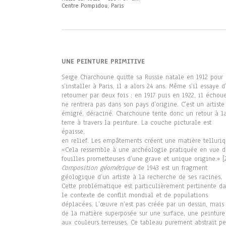
Centre Pompidou, Paris
UNE PEINTURE PRIMITIVE
Serge Charchoune quitte sa Russie natale en 1912 pour
s’installer à Paris, il a alors 24 ans. Même s’il essaye d
retourner par deux fois : en 1917 puis en 1922, il échou
ne rentrera pas dans son pays d’origine. C’est un artiste
émigré, déraciné. Charchoune tente donc un retour à l
terre à travers la peinture. La couche picturale est
épaisse,
en relief. Les empâtements créent une matière telluriq
«Cela ressemble à une archéologie pratiquée en vue d
fouilles prometteuses d’une grave et unique origine.» [
Composition géométrique
de 1943 est un fragment
géologique d’un artiste à la recherche de ses racines.
Cette problématique est particulièrement pertinente da
le contexte de conflit mondial et de populations
déplacées. L’œuvre n’est pas créée par un dessin, mais
de la matière superposée sur une surface, une peinture
aux couleurs terreuses. Ce tableau purement abstrait pe