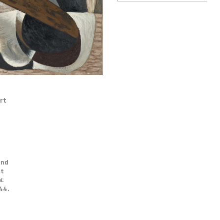
rt
ond
nt
W.
44.