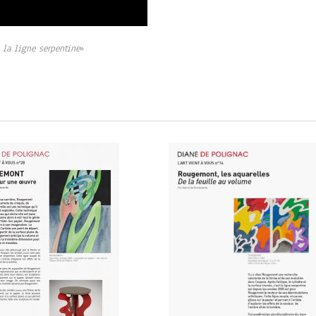
à la ligne serpentine
»