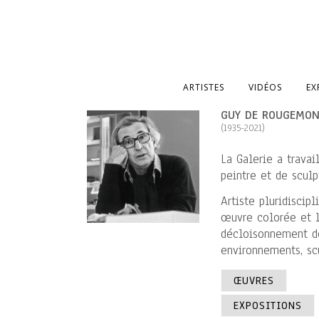
ARTISTES
VIDÉOS
EX
GUY DE ROUGEMO
(1935-2021)
La Galerie a trava
peintre et de sculp
Artiste pluridiscip
œuvre colorée et l
décloisonnement des
environnements, scu
ŒUVRES
EXPOSITIONS