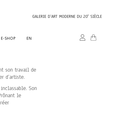
GALERIE D’ART MODERNE DU 20
SIÈCLE
E
E-SHOP
EN
t son travail de
 d’artiste.
 inclassable. Son
Prônant le
créer