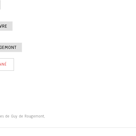
VRE
UGEMONT
NNÉ
bles de Guy de Rougemont,